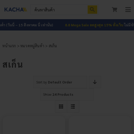
Skip
Search Button
Search
to
for:
To
content
Nav
หน้าแรก
่ำ (วันนี้ – 15 สิงหาคม นี้ เท่านั้น)
8.8 Mega Sale ลดสูงสุด 15% ทั้งเว็บ
ไม่มีขั้นต
สินค้าทั้งหมด
หน้าแรก
>
หมวดหมู่สินค้า
> สเก็น
โปรโมชัน
HOT
สเก็น
ผลงาน
Sort by
Default Order
บทความ
Show
24 Products
ติดต่อเรา
เกี่ยวกับเรา
เข้าสู่ระบบ