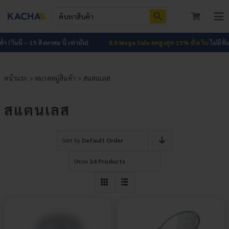
Skip
Search Button
Search
to
for:
To
content
Nav
หน้าแรก
ำ (วันนี้ – 15 สิงหาคม นี้ เท่านั้น)
8.8 Mega Sale ลดสูงสุด 15% ทั้งเว็บ
ไม่มีขั้นต
สินค้าทั้งหมด
หน้าแรก
>
หมวดหมู่สินค้า
> สแตนเลส
โปรโมชัน
HOT
สแตนเลส
ผลงาน
Sort by
Default Order
บทความ
Show
24 Products
ติดต่อเรา
เกี่ยวกับเรา
เข้าสู่ระบบ