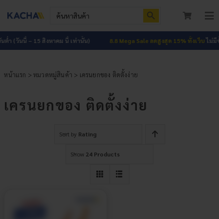
Skip
Search Button
Search
to
for:
To
content
Nav
หน้าแรก
นต่ำ (วันนี้ – 15 สิงหาคม นี้ เท่านั้น)
8.8 Mega Sale ลดสูงสุด 15% ทั้งเว็บ
ไม่มีขั้
สินค้าทั้งหมด
หน้าแรก
>
หมวดหมู่สินค้า
> เครนยกของ ติดตั้งง่าย
โปรโมชัน
HOT
เครนยกของ ติดตั้งง่าย
ผลงาน
Sort by
Rating
บทความ
Show
24 Products
ติดต่อเรา
เกี่ยวกับเรา
เข้าสู่ระบบ