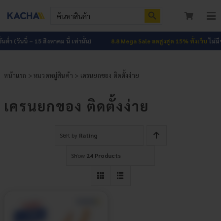
Skip
Search Button
Search
to
for:
To
content
Nav
หน้าแรก
นต่ำ (วันนี้ – 15 สิงหาคม นี้ เท่านั้น)
8.8 Mega Sale ลดสูงสุด 15% ทั้งเว็บ
ไม่มีขั
สินค้าทั้งหมด
หน้าแรก
>
หมวดหมู่สินค้า
> เครนยกของ ติดตั้งง่าย
โปรโมชัน
HOT
เครนยกของ ติดตั้งง่าย
ผลงาน
Sort by
Rating
บทความ
Show
24 Products
ติดต่อเรา
เกี่ยวกับเรา
เข้าสู่ระบบ