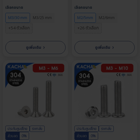
M4, M5, M6, M8 | ความ
ขนาด M2, M2.6, M3, M4,
เลือกขนาด
เลือกขนาด
ยาว: 4-80 มม. | จำหน่ายราคา
M6 | ความยาว: 5-35 มม. |
ต่อตัว
จำหน่ายราคาต่อตัว
M3/30 mm
M3/25 mm
M2/5mm
M2/6mm
+54 ตัวเลือก
+26 ตัวเลือก
›
›
ดูเพิ่มเติม
ดูเพิ่มเติม
ประกันศูนย์ไทย
ราคาส่ง
ประกันศูนย์ไทย
ราคาส่ง
ส่วนลด
0%
ส่วนลด
0%