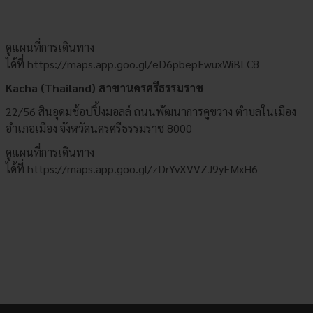
ดูแผนที่การเดินทาง
ได้ที่
https://maps.app.goo.gl/eD6pbepEwuxWiBLC8
Kacha (Thailand) สาขานครศรีธรรมราช
22/56 สินอุดมช้อปปิ้งมอลล์ ถนนพัฒนาการคูขวาง ตำบลในเมือง
อำเภอเมือง จังหวัดนครศรีธรรมราช 8000
ดูแผนที่การเดินทาง
ได้ที่
https://maps.app.goo.gl/zDrYvXVVZJ9yEMxH6