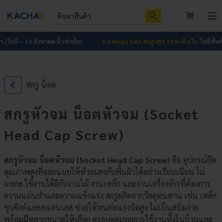
Skip
Search Button
Search
to
for:
To
content
Nav
หน้าแรก
ันนี้ – 15 สิงหาคม นี้ เท่านั้น)
8.8 Mega Sale ลดสูงสุด 15% ทั้งเว็บ
ไม่มีขั้นต่ำ (ว
สินค้าทั้งหมด
สกรู น็อต
โปรโมชัน
HOT
สกรูหัวจม น็อตหัวจม (Socket
ผลงาน
Head Cap Screw)
บทความ
สกรูหัวจม น็อตหัวจม (Socket Head Cap Screw)
คือ อุปกรณ์ยึด
ติดต่อเรา
คุณภาพสูงที่ออกแบบให้หัวจมลงกับพื้นผิวได้อย่างเรียบเนียน ไม่
เกะกะ ใช้งานได้ดีกับงานไม้ งานเหล็ก และงานเครื่องจักรที่ต้องการ
เกี่ยวกับเรา
ความแม่นยำและความแข็งแรง สกรูผลิตจากวัสดุทนทาน เช่น เหล็ก
ชุบซิงค์และสแตนเลส ช่วยให้ทนต่อแรงบิดสูง ไม่เป็นสนิมง่าย
เข้าสู่ระบบ
พร้อมมีหลายขนาดให้เลือก ครอบคลุมทุกการใช้งานทั้งในบ้านและ