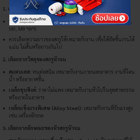
1. เลือกจากขนาดเกลียวและความยาว
ขนาดมาตรฐานของสกรูหัวจมมักจะอยู่ในหน่วยมิลลิเมตร (M4,
M6, M8 ฯลฯ)
ควรเลือกความยาวของสกรูให้เหมาะกับงาน เพื่อให้ยึดชิ้นงานได้
แน่น ไม่สั้นหรือยาวเกินไป
2. เลือกจากวัสดุของสกรูหัวจม
สแตนเลส
: ทนต่อสนิม เหมาะกับงานภายนอกอาคาร งานที่โดน
น้ำ หรืออากาศชื้น
เหล็กชุบซิงค์
: ราคาไม่แพง เหมาะกับงานทั่วไปในอุตสาหกรรม
หรือภายในอาคาร
เหล็กแข็งแรงพิเศษ (Alloy Steel)
: เหมาะกับงานที่รับแรงสูง
เช่น เครื่องจักรกล
3. เลือกจากลักษณะของหัวสกรูหัวจม