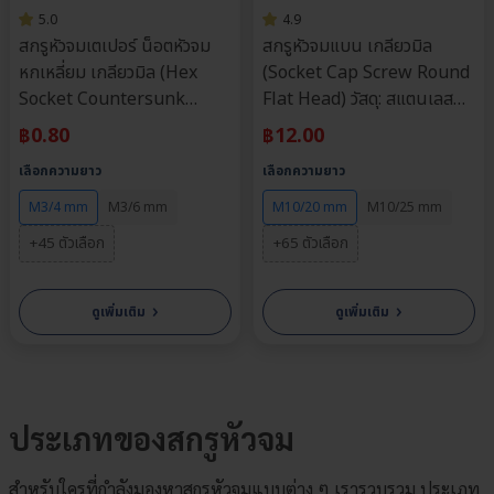
5.0
4.9
สกรูหัวจมเตเปอร์ น็อตหัวจม
สกรูหัวจมแบน เกลียวมิล
หกเหลี่ยม เกลียวมิล (Hex
(Socket Cap Screw Round
Socket Countersunk
Flat Head) วัสดุ: สแตนเลส
Screw) วัสดุ: สแตนเลส 304 |
304 | ขนาด M3, M4, M5,
฿
0.80
฿
12.00
ขนาด M3, M4, M5, M6 |
M6, M8, M10 | ความยาว: 4-
เลือกความยาว
เลือกความยาว
ความยาว: 4-70 มม. | จำหน่าย
90 มม. | จำหน่ายราคาต่อตัว
ราคาต่อตัว
M3/4 mm
M3/6 mm
M10/20 mm
M10/25 mm
+45 ตัวเลือก
+65 ตัวเลือก
›
›
ดูเพิ่มเติม
ดูเพิ่มเติม
ประเภทของสกรูหัวจม
สำหรับใครที่กำลังมองหาสกรูหัวจมแบบต่าง ๆ เรารวบรวม ประเภท