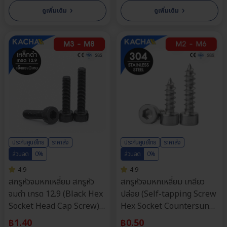
›
›
ดูเพิ่มเติม
ดูเพิ่มเติม
ประกันศูนย์ไทย
ราคาส่ง
ประกันศูนย์ไทย
ราคาส่ง
ส่วนลด
0%
ส่วนลด
0%
4.9
4.9
สกรูหัวจมหกเหลี่ยม สกรูหัว
สกรูหัวจมหกเหลี่ยม เกลียว
จมดํา เกรด 12.9 (Black Hex
ปล่อย (Self-tapping Screw
Socket Head Cap Screw)
Hex Socket Countersunk
วัสดุ: เหล็กดำ | ขนาด M3,
Head) วัสดุ: สแตนเลส 304 |
฿
1.40
฿
0.50