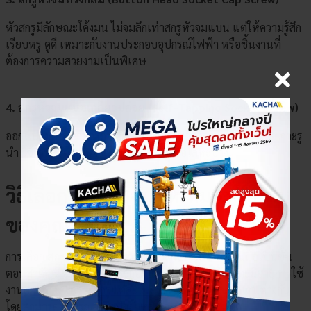
หัวสกรูมีลักษณะโค้งมน ไม่จมลึกเท่าสกรูหัวจมแบน แต่ให้ความรู้สึก
เรียบหรู ดูดี เหมาะกับงานประกอบอุปกรณ์ไฟฟ้า หรือชิ้นงานที่
ต้องการความสวยงามเป็นพิเศษ
4. สกรูหัวจมแบบเกลียวปล่อย (Self-Tapping Socket Screw)
ออกแบบมาให้สามารถเจาะและยึดติดกับวัสดุได้เองโดยไม่ต้องเจาะรู
นำ ใช้งานสะดวกในงานไม้ พลาสติก หรือโลหะบาง
×
เลือกตัวเลือกสินค้า
วิธีเลือก สกรูหัวจม ให้เหมาะกับงาน
ของคุณ
การเลือก
สกรูหัวจม
ให้เหมาะสมกับลักษณะการใช้งานถือเป็นขั้น
ตอนสำคัญที่ช่วยให้งานประกอบแข็งแรง ปลอดภัย และมีอายุการใช้
งานยาวนาน เพราะ
สกรูแต่ละประเภท
มีหน้าที่และจุดเด่นต่างกัน
โดยสามารถพิจารณาจากปัจจัยหลัก ๆ ดังนี้