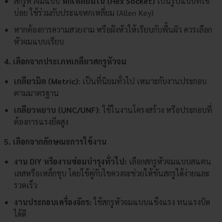
สกรูหัวจมแบบ
หกเหลี่ยมใน (Hex Socket)
เป็นรูปแบบที่ใช้
บ่อย ใช้ร่วมกับประแจหกเหลี่ยม (Allen Key)
หากต้องการความสวยงาม หรือฝังหัวให้เรียบกับพื้นผิว ควรเลือก
หัวจมแบบเรียบ
4. เลือกจากประเภทเกลียวสกรูหัวจม
เกลียวมิล (Metric)
: เป็นที่นิยมทั่วไป เหมาะกับงานประกอบ
ตามมาตรฐาน
เกลียวหยาบ (UNC/UNF)
: ใช้ในงานโครงสร้าง หรือประกอบที่
ต้องการแรงยึดสูง
5. เลือกจากลักษณะการใช้งาน
งาน DIY หรืองานซ่อมบำรุงทั่วไป:
เลือกสกรูหัวจมแบบสแตน
เลสหรือเหล็กชุบ โดยใช้คู่กับไขควงจะช่วยให้ขันสกรูได้ง่ายและ
รวดเร็ว
งานประกอบเครื่องจักร:
ใช้สกรูหัวจมแบบแข็งแรง ทนแรงบิด
ได้ดี