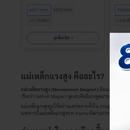
M3/1 mm
M3/2 mm
10x5x
+17 ตัวเลือก
+3 ตัวเ
›
ดูเพิ่มเติม
แม่เหล็กแรงสูง คืออะไร?
เลือกต
แม่เหล็กแรงสูง (Neodymium Magnet)
คือแม่เหล็กถาวรช
เรียกว่า NdFeB Magnet จุดเด่นคือมีแรงดูดมากกว่าขนาดที่
แม่เหล็กแรงสูงถูกใช้อย่างแพร่หลายทั้งใน งานอุตสาหกรรม 
นอกจากนี้แม่เหล็กแรงสูงจาก Kacha ยังผ่านการเคลือบผิวด้