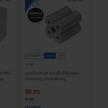
ประกันศูนย์ไทย
ส่วนลด
15%
4.9
กรด N52
แม่เหล็กแรงสูง แม่เหล็กนีโอไดเมียม
สุด
กลมแบนมีรู สำหรับยึดสกรู
฿
5.95
฿
7.00
เลือกขนาด