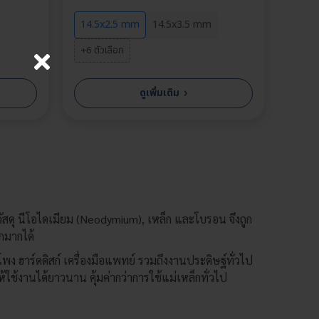
14.5x2.5 mm
14.5x3.5 mm
+6 ตัวเลือก
›
ดูเพิ่มเติม
×
ากวัสดุ นีโอไดเมียม (Neodymium), เหล็ก และโบรอน จึงถูก
กมากได้
ง ฮาร์ดดิสก์ เครื่องมือแพทย์ รวมถึงงานประดิษฐ์ทั่วไป
ใช้งานได้ยาวนาน คุ้มค่ากว่าการใช้แม่เหล็กทั่วไป