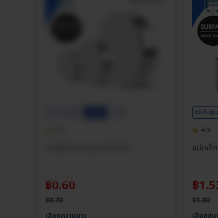
ประกันศูนย์ไทย
ประกันศูน
ส่วนลด
15%
4.9
4.9
แม่เหล็กทรงกลม M3-M20
แม่เหล็ก
฿
0.60
฿
1.5
฿
0.70
฿
1.80
เลือกความยาว
เลือกขน