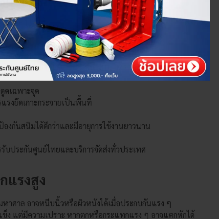
กแรงสูง
ลัก ๆ ได้ดังนี้
่เหล็กแรงสูงขนาดเล็ก (เช่น M3–M5)
าก ควรเลือกขนาดใหญ่ขึ้น (เช่น M10–M20)
ดูดเฉพาะจุด
แรงยึดเกาะกระจายเป็นพื้นที่
จะป้องกันสนิมได้ดีกว่าและมีอายุการใช้งานยาวนาน
มีการรับประกันศูนย์ไทยและบริการจัดส่งทั่วประเทศ
็กแรงสูง
มหาศาล อาจหนีบนิ้วหรือผิวหนังได้เมื่อประกบกันแรง ๆ
ะแข็ง แต่มีความเปราะ หากตกหรือกระแทกแรง ๆ อาจแตกหักได้