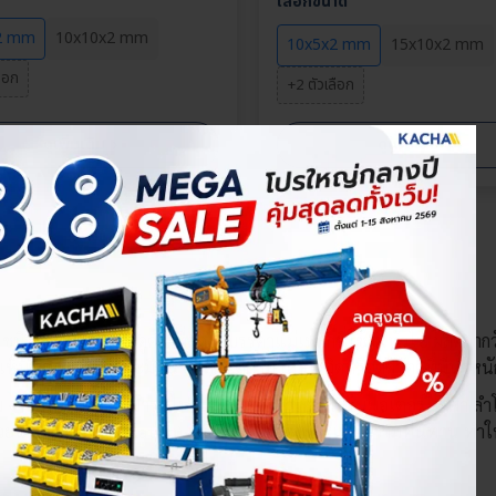
เลือกขนาด
2 mm
10x10x2 mm
10x5x2 mm
15x10x2 mm
ลือก
+2 ตัวเลือก
›
›
ดูเพิ่มเติม
ดูเพิ่มเติม
ัวเลือกสินค้า
นิดหนึ่งที่มีแรงดึงดูดสูงที่สุดในบรรดาแม่เหล็กที่ใช้กันทั่วไป ผลิตจ
เห็นหลายเท่า แม้จะมีขนาดเล็กแต่สามารถยึดติดหรือดูดวัตถุที่มีน้ำหนั
งานวิจัย งานซ่อมบำรุง ไปจนถึงงาน DIY เช่น ใช้ในมอเตอร์ไฟฟ้า ลำโพ
วยนิกเกิล (Nickel Plating) เพื่อป้องกันสนิมและเพิ่มความทนทาน ทำให้