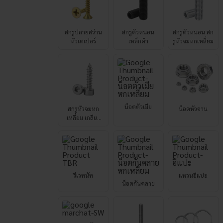
หัวเตเปอร์
เหล็กดำ
รูหัวจมหกเหลี่ยม
น็อตตัวเมีย
สกรูหัวจมหก
น็อตหัวจาน
เหลี่ยม เกลียว
ปล่อย
รีเวทนัท
แหวนอีแปะ
น็อตกันคลาย
แหวนสปริง
สตัด
ยูโบลท์