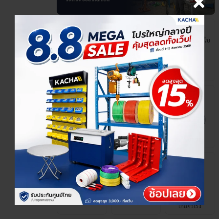
สลิงผ้า สลิงผ้าใบ
รอกไฟฟ้า
รอกโซ่
เครนเล็ก
ตะขอยกของ
สเก็นยกของ
กิ๊บจับลวดสลิง
ลวดสลิง
เกลียวเร่ง
แม่แรงยกรถ