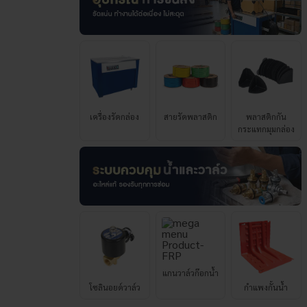
เครื่องรัดกล่อง
สายรัดพลาสติก
พลาสติกกัน
กระแทกมุมกล่อง
แกนวาล์วก๊อกน้ำ
โซลินอยด์วาล์ว
กำแพงกั้นน้ำ