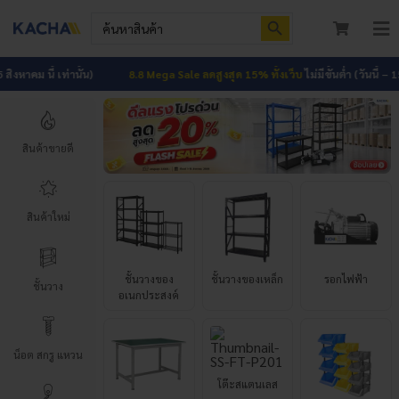
Skip
Search Button
Search
to
for:
To
content
Nav
หน้าแรก
คม นี้ เท่านั้น)
8.8 Mega Sale ลดสูงสุด 15% ทั้งเว็บ
ไม่มีขั้นต่ำ (วันนี้ – 15 สิงหา
สินค้าทั้งหมด
สินค้าขายดี
โปรโมชัน
HOT
ผลงาน
สินค้าใหม่
ชั้นวางของ
ชั้นวางของเหล็ก
รอกไฟฟ้า
อเนกประสงค์
บทความ
ชั้นวาง
ติดต่อเรา
โต๊ะสแตนเลส
เกี่ยวกับเรา
น็อต สกรู แหวน
โต๊ะช่าง
กล่องใส่อะไหล่
อเนกประสงค์
ชั้นวาง
เข้าสู่ระบบ