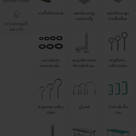
อุปกรณ์การขนส่ง
เกรด N52
ระบบควบคุมน้ำ
และวาล์ว
แหวนอีแปะ
สกรูเกลียวปล่อย
สกรูหัวห่วง
แหวนรองน็อต
หัวเวเฟอร์ แฉก
เกลียวปล่อย
เหล็กแข็ง 8.8
P+ เบอร์ 8
สกรูตะขอ เกลียว
ยูโบลท์
ปากกาจับชิ้น
ปล่อย
งาน
รูปทรงตัว C
สตัด
โต๊ะเตรียม
โต๊ะช่างหน้า