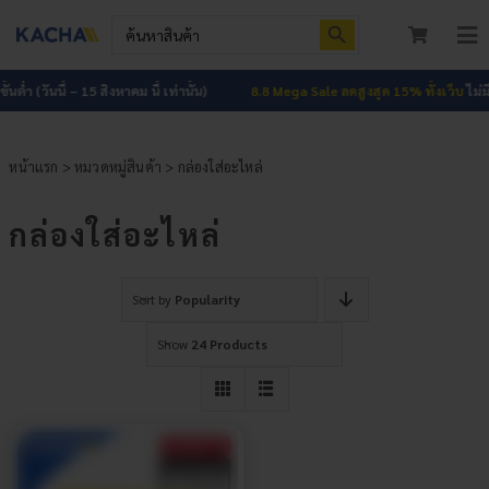
Skip
Search Button
Search
to
for:
To
content
Nav
หน้าแรก
้นต่ำ (วันนี้ – 15 สิงหาคม นี้ เท่านั้น)
8.8 Mega Sale ลดสูงสุด 15% ทั้งเว็บ
ไม่มีขั
สินค้าทั้งหมด
หน้าแรก
>
หมวดหมู่สินค้า
> กล่องใส่อะไหล่
โปรโมชัน
HOT
กล่องใส่อะไหล่
ผลงาน
Sort by
Popularity
บทความ
Show
24 Products
ติดต่อเรา
เกี่ยวกับเรา
เข้าสู่ระบบ