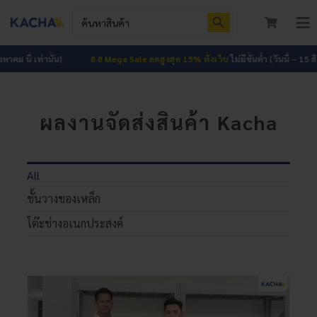
Skip
Search Button
Search
to
for:
To
content
Nav
หน้าแรก
ี้ เท่านั้น)
8.8 Mega Sale ลดสูงสุด 15% ทั้งเว็บ
ไม่มีขั้นต่ำ (วันนี้ – 15 สิงหาคม 
สินค้าทั้งหมด
ผลงานจัดส่งสินค้า Kacha
โปรโมชัน
HOT
ผลงาน
All
ชั้นวางของเหล็ก
บทความ
โต๊ะช่างอเนกประสงค์
ติดต่อเรา
เกี่ยวกับเรา
เข้าสู่ระบบ