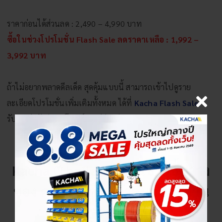
ราคาก่อนได้ส่วนลด : 2,490 – 4,990 บาท
ซื้อในช่วงโปรโมชั่น Flash Sale ลดราคาเหลือ :
1,992 –
3,992 บาท
ถ้าไม่อยากพลาดดีลเด็ด สุดคุ้มแบบนี้ สามารถเข้าไปดูราย
ละเอียดโปรโมชั่นเพิ่มเติมทั้งหมด ได้ที่
Kacha Flash Sale
รับรองว่ายังมีเซอร์ไพรส์รออยู่อีกเพียบ!
Kacha (Thailand) ร้านขายชั้นวาง
ของ คุณภาพดี ราคาคุ้มค่า ในย่าน
สาทร