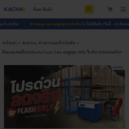
Skip
Search Button
Search
to
for:
To
content
Nav
หน้าแรก
านั้น)
8.8 Mega Sale ลดสูงสุด 15% ทั้งเว็บ
ไม่มีขั้นต่ำ (วันนี้ – 15 สิงหาคม นี้ เท
สินค้าทั้งหมด
หน้าแรก
Articles
ข่าวสาร และโปรโมชัน
ดีลแรงแห่งเดือน! Kacha Flash Sale ลดสูงสุด 20% รีบช้อปก่อนหมดโปร
โปรโมชัน
HOT
ผลงาน
บทความ
ติดต่อเรา
เกี่ยวกับเรา
เข้าสู่ระบบ