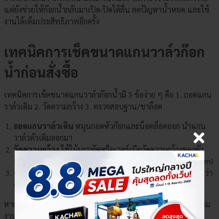
แต่ยังช่วยให้ก๊อกน้ำกลับมาเปิด-ปิดได้ลื่น ลดปัญหาน้ำหยด และใช้
งานได้เต็มประสิทธิภาพอีกครั้ง
เทคนิคการเช็คขนาดแกนวาล์วก๊อก
น้ำก่อนสั่งซื้อ
เทคนิคการเช็คขนาดแกนวาล์วก๊อกน้ำมี 3 ข้อง่าย ๆ คือ 1. ถอดแกน
วาล์วเดิม 2. วัดความกว้าง 3. ตรวจสอบฐาน/ขาล็อค
ถอดแกนวาล์วเดิม
หมุนถอดหัวก๊อกและน็อตล็อคออก นำแกน
วาล์วตัวเดิมออกมา
วัดความกว้าง
ใช้ไม้บรรทัดหรือเวอร์เนียวัดความกว้างของตัว
เรือน (ขนาดมาตรฐานที่พบบ่อยคือ 25mm, 35mm และ 40mm)
ตรวจสอบฐาน/ขาล็อค
เช็คตำแหน่งขาเดือยที่ฐานแกนวาล์วว่า
ตรงกับก๊อกเดิมหรือไม่
×
เลือกตัวเลือกสินค้า
หากไม่มั่นใจ สามารถถ่ายรูปแกนวาล์วเดิมพร้อมวัดขนาด ส่งให้ทีม
งาน Kacha (Thailand) ช่วยเช็คให้ได้เลย