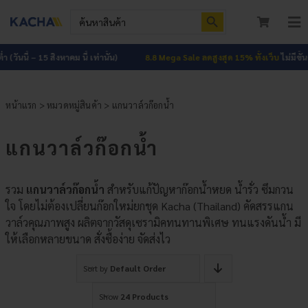
Skip
Search Button
Search
to
for:
To
content
Nav
หน้าแรก
(วันนี้ – 15 สิงหาคม นี้ เท่านั้น)
8.8 Mega Sale ลดสูงสุด 15% ทั้งเว็บ
ไม่มีขั้นต่ำ
สินค้าทั้งหมด
หน้าแรก
>
หมวดหมู่สินค้า
> แกนวาล์วก๊อกน้ำ
โปรโมชัน
HOT
แกนวาล์วก๊อกน้ำ
ผลงาน
รวม
แกนวาล์วก๊อกน้ำ
สำหรับแก้ปัญหาก๊อกน้ำหยด น้ำรั่ว ซึมกวน
บทความ
ใจ โดยไม่ต้องเปลี่ยนก๊อกใหม่ยกชุด Kacha (Thailand) คัดสรรแกน
วาล์วคุณภาพสูง ผลิตจากวัสดุเซรามิคทนทานพิเศษ ทนแรงดันน้ำ มี
ติดต่อเรา
ให้เลือกหลายขนาด สั่งซื้อง่าย จัดส่งไว
เกี่ยวกับเรา
Sort by
Default Order
Show
24 Products
เข้าสู่ระบบ