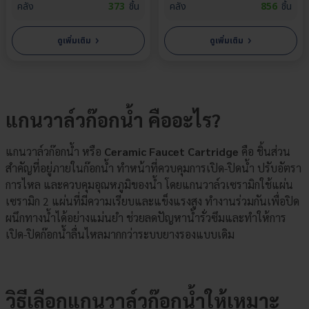
คลัง
373
ชิ้น
คลัง
856
ชิ้น
›
›
ดูเพิ่มเติม
ดูเพิ่มเติม
แกนวาล์วก๊อกน้ำ คืออะไร?
แกนวาล์วก๊อกน้ำ หรือ
Ceramic Faucet Cartridge
คือ ชิ้นส่วน
สำคัญที่อยู่ภายในก๊อกน้ำ ทำหน้าที่ควบคุมการเปิด-ปิดน้ำ ปรับอัตรา
การไหล และควบคุมอุณหภูมิของน้ำ โดยแกนวาล์วเซรามิกใช้แผ่น
เซรามิก 2 แผ่นที่มีความเรียบและแข็งแรงสูง ทำงานร่วมกันเพื่อปิด
ผนึกทางน้ำได้อย่างแม่นยำ ช่วยลดปัญหาน้ำรั่วซึมและทำให้การ
เปิด-ปิดก๊อกน้ำลื่นไหลมากกว่าระบบยางรองแบบเดิม
วิธีเลือกแกนวาล์วก๊อกน้ำให้เหมาะ