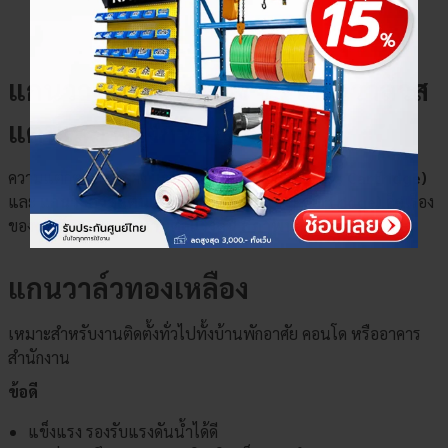
แกนวาล์วทองเหลือง VS แกนวาล์วส
แตนเลส ต่างกันอย่างไร?
ความแตกต่างระหว่าง
แกนวาล์วทองเหลือง (Brass Cartridge)
และ
แกนวาล์วสแตนเลส (Stainless Steel Cartridge)
คือเรื่อง
ของ
ระดับความทนทานต่อแรงดัน สภาพน้ำ และงบประมาณ
แกนวาล์วทองเหลือง
เหมาะสำหรับงานติดตั้งทั่วไปทั้งบ้านพักอาศัย คอนโด หรืออาคาร
สำนักงาน
ข้อดี
แข็งแรง รองรับแรงดันน้ำได้ดี