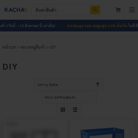
Skip
Search Button
Search
to
for:
To
content
Nav
หน้าแรก
่ำ (วันนี้ – 15 สิงหาคม นี้ เท่านั้น)
8.8 Mega Sale ลดสูงสุด 15% ทั้งเว็บ
ไม่มีขั้น
สินค้าทั้งหมด
หน้าแรก
>
หมวดหมู่สินค้า
> DIY
โปรโมชัน
HOT
DIY
ผลงาน
Sort by
Date
บทความ
Show
24 Products
ติดต่อเรา
เกี่ยวกับเรา
เข้าสู่ระบบ