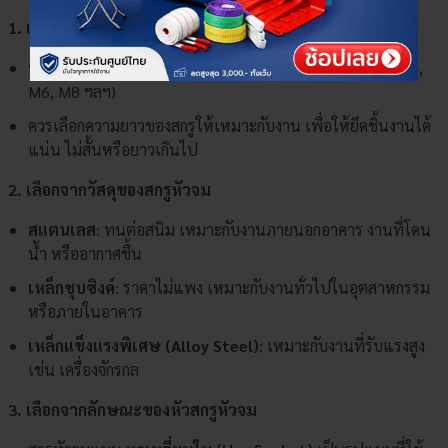
1. เลือกจากขนาดเกลียวและความยาว
ขนาดมาตรฐานของสกรูหัวจมมักจะอยู่ในหน่วยมิลลิเมตร (M4,
M6, M8 ฯลฯ)
ควรเลือกความยาวของสกรูให้เหมาะกับงาน เพื่อให้ยึดชิ้นงานได้
แน่น ไม่สั้นหรือยาวเกินไป
2. เลือกจากวัสดุของสกรูหัวจม
สแตนเลส
: ทนต่อสนิม เหมาะกับงานภายนอกอาคาร งานที่โดน
น้ำ หรืออากาศชื้น
เหล็กชุบซิงค์
: ราคาไม่แพง เหมาะกับงานทั่วไปในอุตสาหกรรม
หรือภายในอาคาร
เหล็กแข็งแรงพิเศษ (Alloy Steel)
: เหมาะกับงานที่รับแรงสูง
เช่น เครื่องจักรกล
3. เลือกจากลักษณะของหัวสกรูหัวจม