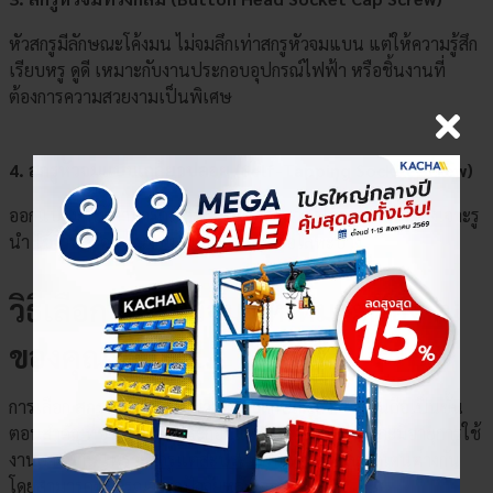
หัวสกรูมีลักษณะโค้งมน ไม่จมลึกเท่าสกรูหัวจมแบน แต่ให้ความรู้สึก
เรียบหรู ดูดี เหมาะกับงานประกอบอุปกรณ์ไฟฟ้า หรือชิ้นงานที่
ต้องการความสวยงามเป็นพิเศษ
4. สกรูหัวจมแบบเกลียวปล่อย (Self-Tapping Socket Screw)
ออกแบบมาให้สามารถเจาะและยึดติดกับวัสดุได้เองโดยไม่ต้องเจาะรู
นำ ใช้งานสะดวกในงานไม้ พลาสติก หรือโลหะบาง
×
เลือกตัวเลือกสินค้า
วิธีเลือก สกรูหัวจม ให้เหมาะกับงาน
ของคุณ
การเลือก
สกรูหัวจม
ให้เหมาะสมกับลักษณะการใช้งานถือเป็นขั้น
ตอนสำคัญที่ช่วยให้งานประกอบแข็งแรง ปลอดภัย และมีอายุการใช้
งานยาวนาน เพราะ
สกรูแต่ละประเภท
มีหน้าที่และจุดเด่นต่างกัน
โดยสามารถพิจารณาจากปัจจัยหลัก ๆ ดังนี้