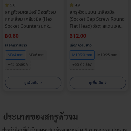
5.0
4.9
สกรูหัวจมเตเปอร์ น็อตหัวจม
สกรูหัวจมแบน เกลียวมิล
หกเหลี่ยม เกลียวมิล (Hex
(Socket Cap Screw Round
Socket Countersunk
Flat Head) วัสดุ: สแตนเลส
Screw) วัสดุ: สแตนเลส 304 |
304 | ขนาด M3, M4, M5,
฿
0.80
฿
12.00
ขนาด M3, M4, M5, M6 |
M6, M8, M10 | ความยาว: 4-
เลือกความยาว
เลือกความยาว
ความยาว: 4-70 มม. | จำหน่าย
90 มม. | จำหน่ายราคาต่อตัว
ราคาต่อตัว
M3/4 mm
M3/6 mm
M10/20 mm
M10/25 mm
+45 ตัวเลือก
+65 ตัวเลือก
›
›
ดูเพิ่มเติม
ดูเพิ่มเติม
ประเภทของสกรูหัวจม
สำหรับใครที่กำลังมองหาสกรูหัวจมแบบต่าง ๆ เรารวบรวม ประเภท