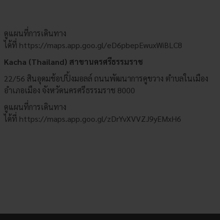
ดูแผนที่การเดินทาง
ได้ที่
https://maps.app.goo.gl/eD6pbepEwuxWiBLC8
Kacha (Thailand) สาขานครศรีธรรมราช
22/56 สินอุดมช้อปปิ้งมอลล์ ถนนพัฒนาการคูขวาง ตำบลในเมือง
อำเภอเมือง จังหวัดนครศรีธรรมราช 8000
ดูแผนที่การเดินทาง
ได้ที่
https://maps.app.goo.gl/zDrYvXVVZJ9yEMxH6