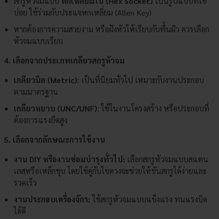
สกรูหัวจมแบบ
หกเหลี่ยมใน (Hex Socket)
เป็นรูปแบบที่ใช้
บ่อย ใช้ร่วมกับประแจหกเหลี่ยม (Allen Key)
หากต้องการความสวยงาม หรือฝังหัวให้เรียบกับพื้นผิว ควรเลือก
หัวจมแบบเรียบ
4. เลือกจากประเภทเกลียวสกรูหัวจม
เกลียวมิล (Metric)
: เป็นที่นิยมทั่วไป เหมาะกับงานประกอบ
ตามมาตรฐาน
เกลียวหยาบ (UNC/UNF)
: ใช้ในงานโครงสร้าง หรือประกอบที่
ต้องการแรงยึดสูง
5. เลือกจากลักษณะการใช้งาน
งาน DIY หรืองานซ่อมบำรุงทั่วไป:
เลือกสกรูหัวจมแบบสแตน
เลสหรือเหล็กชุบ โดยใช้คู่กับไขควงจะช่วยให้ขันสกรูได้ง่ายและ
รวดเร็ว
งานประกอบเครื่องจักร:
ใช้สกรูหัวจมแบบแข็งแรง ทนแรงบิด
ได้ดี