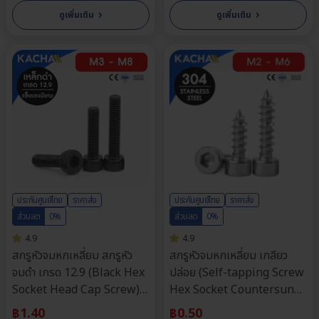
›
›
ดูเพิ่มเติม
ดูเพิ่มเติม
ประกันศูนย์ไทย
ราคาส่ง
ประกันศูนย์ไทย
ราคาส่ง
ส่วนลด
0%
ส่วนลด
0%
4.9
4.9
สกรูหัวจมหกเหลี่ยม สกรูหัว
สกรูหัวจมหกเหลี่ยม เกลียว
จมดํา เกรด 12.9 (Black Hex
ปล่อย (Self-tapping Screw
Socket Head Cap Screw)
Hex Socket Countersunk
วัสดุ: เหล็กดำ | ขนาด M3,
Head) วัสดุ: สแตนเลส 304 |
฿
1.40
฿
0.50