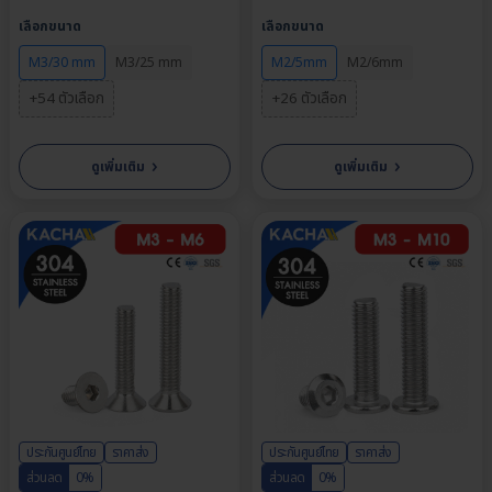
M4, M5, M6, M8 | ความ
ขนาด M2, M2.6, M3, M4,
เลือกขนาด
เลือกขนาด
ยาว: 4-80 มม. | จำหน่ายราคา
M6 | ความยาว: 5-35 มม. |
ต่อตัว
จำหน่ายราคาต่อตัว
M3/30 mm
M3/25 mm
M2/5mm
M2/6mm
+54 ตัวเลือก
+26 ตัวเลือก
›
›
ดูเพิ่มเติม
ดูเพิ่มเติม
ประกันศูนย์ไทย
ราคาส่ง
ประกันศูนย์ไทย
ราคาส่ง
ส่วนลด
0%
ส่วนลด
0%