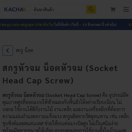
Skip
Search Button
Search
to
for:
To
content
Nav
หน้าแรก
ga Sale ลดสูงสุด 15% ทั้งเว็บ
ไม่มีขั้นต่ำ (วันนี้ – 15 สิงหาคม นี้ เท่านั้น)
8.8 Me
สินค้าทั้งหมด
สกรู น็อต
โปรโมชัน
HOT
สกรูหัวจม น็อตหัวจม (Socket
ผลงาน
Head Cap Screw)
บทความ
สกรูหัวจม น็อตหัวจม (Socket Head Cap Screw)
คือ อุปกรณ์ยึด
ติดต่อเรา
คุณภาพสูงที่ออกแบบให้หัวจมลงกับพื้นผิวได้อย่างเรียบเนียน ไม่
เกะกะ ใช้งานได้ดีกับงานไม้ งานเหล็ก และงานเครื่องจักรที่ต้องการ
เกี่ยวกับเรา
ความแม่นยำและความแข็งแรง สกรูผลิตจากวัสดุทนทาน เช่น เหล็ก
ชุบซิงค์และสแตนเลส ช่วยให้ทนต่อแรงบิดสูง ไม่เป็นสนิมง่าย
เข้าสู่ระบบ
พร้อมมีหลายขนาดให้เลือก ครอบคลุมทุกการใช้งานทั้งในบ้านและ