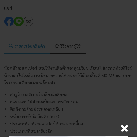
หัว
แชร์
จม
หก
เหลี่ยม
เก
รายละเอียดสินค้า
รีวิวจากผู้ใช้
ลี
ยว
มิล
น็อตหัวจมเตเปอร์
ช่วยให้งานติดตั้งของคุณเรียบ เนียน ไม่เกะกะ ด้วยดีไซน์
(Hex
หัวจมลงไปในชิ้นงาน มีขนาดความโตเกลียวให้เลือกตั้งแต่ M3-M6 มม.
ราคา
Socket
โรงงาน
สต็อกแน่น พร้อมส่ง!
Countersunk
สกรูหัวจมเตเปอร์ เกลียวมิลตลอด
Screw)
สแตนเลส 304 ทนสนิมและการกัดกร่อน
วัสดุ:
ติดตั้งง่ายด้วยประแจหกเหลี่ยม
ส
หน่วยการวัด มิลลิเมตร (mm)
แตน
ประเภทหัว: หัวจมเตเปอร์ หัวจมหกเหลี่ยม
เลส
ประเภทเกลียว: เกลียวมิล