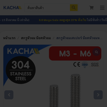
Skip
Search Button
Search
to
for:
To
content
Nav
หน้าแรก
5 สิงหาคม นี้ เท่านั้น)
8.8 Mega Sale ลดสูงสุด 15% ทั้งเว็บ
ไม่มีขั้นต่ำ (วันนี้ –
สินค้าทั้งหมด
หน้าแรก
/
สกรูหัวจม น็อตหัวจม
/
สกรูหัวจมเตเปอร์ น็อตหัวจมหกเหลี่ยม เกลียวมิล (Hex Socket Countersunk Screw) วัสดุ: สแตนเลส 304 | ขนาด M3, M4, M5, M6 | ความยาว: 4-70 มม. | จำหน่ายราคาต่อตัว
โปรโมชัน
HOT
ผลงาน
บทความ
ติดต่อเรา
เกี่ยวกับเรา
เข้าสู่ระบบ