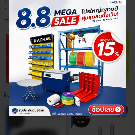
จำนวนบรรจุ 1 ชิ้น
304
ใช้ในงานเครื่องจักร, ยานยนต์, เฟอร์นิเจอร์ ฯลฯ
|
ขนาด
*ราคาที่แสดงเป็นราคาจำหน่ายต่อชิ้น
M3,
×
เลือกตัวเลือกสินค้า
M4,
M5,
M6
|
ความ
แสดงเพิ่มเติม
ยาว:
4-
70
สินค้าแนะนำ
กรณีสั่งซื้อสินค้ามากกว่า 5,000 ชิ้นขึ้นไปติดต่อเซลล์เพื่อรับราคาส่ง
มม.
พิเศษ!
|
จำหน่าย
ตารางราคาสกรูหัวจมเตเปอร์
ราคา
ต่อ