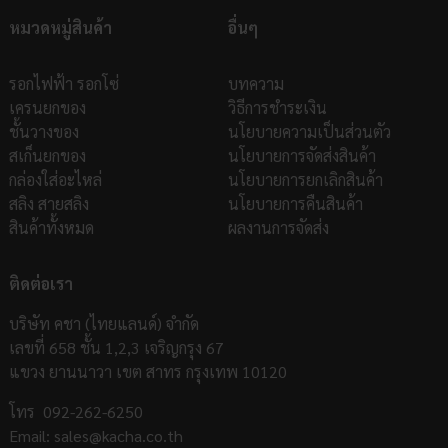
ความสวยงาม :
หัวน็อตที่
แนบสนิท
ไปในชิ้นงาน ทำให้ผิวงานเรียบ
หมวดหมู่สินค้า
อื่นๆ
เนียน สวยงาม
รอกไฟฟ้า รอกโซ่
บทความ
เหมาะกับงานประกอบที่ต้องการทั้งความแข็งแรงและความสวยงาม
เครนยกของ
วิธีการชำระเงิน
เช่น เฟอร์นิเจอร์ดีไซน์, เครื่องจักรกลที่มีความละเอียด, อุปกรณ์
ชั้นวางของ
นโยบายความเป็นส่วนตัว
อิเล็กทรอนิกส์, งานตกแต่งภายใน ฯลฯ
สเก็นยกของ
นโยบายการจัดส่งสินค้า
น็อตหัวจมเตเปอร์
ช่วยให้งานติดตั้งของคุณ เรียบ เนียน ไร้รอยต่อ ด้วย
กล่องใส่อะไหล่
นโยบายการยกเลิกสินค้า
ดีไซน์หัวจมลงไปในชิ้นงาน มีขนาดความโตเกลียวให้เลือกตั้งแต่ M3-M6
สลิง สายสลิง
นโยบายการคืนสินค้า
มม.
ราคาโรงงาน สต็อกแน่น พร้อมส่ง!
สินค้าทั้งหมด
ผลงานการจัดส่ง
สกรูหัวจม เกลียวมิลตลอด
สแตนเลส 304 ทนสนิมและการกัดกร่อน
ติดต่อเรา
หน่วยการวัด มิลลิเมตร (mm)
บริษัท คชา (ไทยแลนด์) จำกัด
ใช้กับประแจหกเหลี่ยม
เลขที่ 658 ชั้น 1,2,3 เจริญกรุง 67
M3 ใช้ประแจ #2
แขวง ยานนาวา เขต สาทร กรุงเทพ 10120
M4 ใช้ประแจ #2.5
M5 ใช้ประแจ #3
โทร
092-262-6250
M6 ใช้ประแจ #4
Email:
sales@kacha.co.th