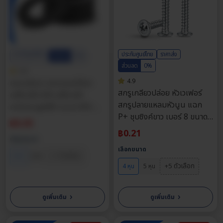
ตัว
ชิ้น
ประกันศูนย์ไทย
ประกันศูนย์ไทย
ราคาส่ง
ส่วนลด
0%
ส่วนลด
0%
4.9
4.9
แหวนอีแปะ แหวนรองน็อต
สกรูเกลียวปล่อย หัวเวเฟอร์
เหล็กแข็ง 8.8 เหล็กกล้า
สกรูปลายแหลมหัวนูน แฉก
คาร์บอนสูงสีดำ ขนาด M3-
P+ ชุบซิงค์ขาว เบอร์ 8 ขนาด
M16
฿
0.25
4หุน - 16หุน
฿
0.21
เลือกขนาด
เลือกขนาด
+7 ตัวเลือก
M3
M4
+5 ตัวเลือก
4 หุน
5 หุน
›
›
ดูเพิ่มเติม
ดูเพิ่มเติม