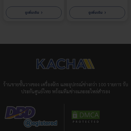
›
›
ดูเพิ่มเติม
ดูเพิ่มเติม
สกรูหัวจมเตเปอร์
สกรูหัวจมเตเปอร์ (Hex Socket Countersunk Head Cap Screws)
คือสกรูที่ออกแบบให้มีลักษณะหัวเป็นรูปกรวยคว่ำ และมีรูหกเหลี่ยมอยู่
ตรงกลางหัวสกรู ทำให้สามารถขันสกรูได้โดยใช้ประแจหกเหลี่ยม (Allen
Wrench)
ซึ่งมีข้อดีคือ
ติดตั้งง่าย :
เนื่องจากใช้ประแจหกเหลี่ยมในการขัน ทำให้ขันยึดชิ้น
ร้านขายชั้นวางของ เครื่องจักร และอุปกรณ์ช่างกว่า 100 รายการ รับ
งานในพื้นที่แคบได้สะดวกกว่าการใช้ประแจปากตาย, ประแจแหวน
ประกันศูนย์ไทย พร้อมทีมช่างและอะไหล่สำรอง
ขันล็อกแน่น :
สามารถขันให้แน่นได้ด้วยแรงบิดสูง ทำให้การยึดติดมี
ความแข็งแรงทนทาน
พื้นที่ติดตั้งเรียบเนียน
:
หัวสกรูถูกออกแบบให้จมลงในวัสดุอย่าง
แนบสนิท มอบผิวสัมผัสที่เรียบลื่น ไม่เกะกะ
ความปลอดภัย :
หัวน็อต
แนบสนิท
ไปในชิ้นงาน ทำให้ลดโอกาสที่หัว
น็อตจะไปขูดขีดหรือเกี่ยวสิ่งต่างๆ