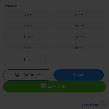
เลือกขนาด
4 mm
6 mm
8 mm
10 mm
12 mm
16 mm
20 mm
25 mm
30 mm
35 mm
จำนวน
สก
40 mm
45 mm
หยิบใส่ตะกร้า
ซื้อทันที
รู
50 mm
60 mm
หัว
สั่งซื้อผ่านไลน์
จม
70 mm
เต
เปอร์
ดู สกรูหัวจม
น็อต