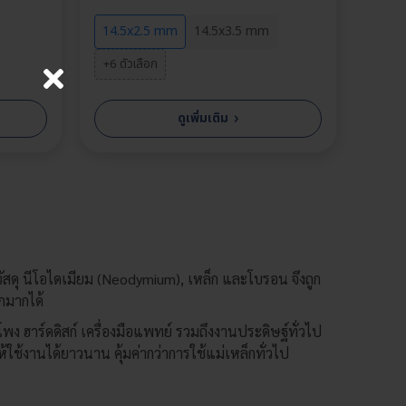
14.5x2.5 mm
14.5x3.5 mm
+6 ตัวเลือก
›
ดูเพิ่มเติม
×
ากวัสดุ นีโอไดเมียม (Neodymium), เหล็ก และโบรอน จึงถูก
กมากได้
ง ฮาร์ดดิสก์ เครื่องมือแพทย์ รวมถึงงานประดิษฐ์ทั่วไป
ใช้งานได้ยาวนาน คุ้มค่ากว่าการใช้แม่เหล็กทั่วไป