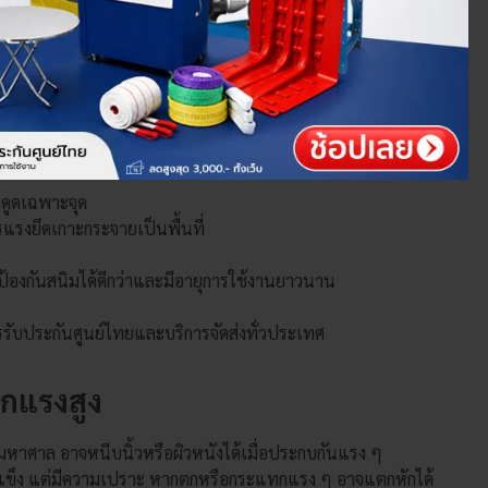
กแรงสูง
ลัก ๆ ได้ดังนี้
่เหล็กแรงสูงขนาดเล็ก (เช่น M3–M5)
าก ควรเลือกขนาดใหญ่ขึ้น (เช่น M10–M20)
ดูดเฉพาะจุด
แรงยึดเกาะกระจายเป็นพื้นที่
จะป้องกันสนิมได้ดีกว่าและมีอายุการใช้งานยาวนาน
มีการรับประกันศูนย์ไทยและบริการจัดส่งทั่วประเทศ
็กแรงสูง
มหาศาล อาจหนีบนิ้วหรือผิวหนังได้เมื่อประกบกันแรง ๆ
ะแข็ง แต่มีความเปราะ หากตกหรือกระแทกแรง ๆ อาจแตกหักได้