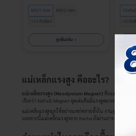
M3/1 mm
M3/2 mm
10x5x
+17 ตัวเลือก
+3 ตัวเ
›
ดูเพิ่มเติม
แม่เหล็กแรงสูง คืออะไร?
เลือกต
แม่เหล็กแรงสูง (Neodymium Magnet)
คือแม่เหล็กถาวรช
เรียกว่า NdFeB Magnet จุดเด่นคือมีแรงดูดมากกว่าขนาดที่
แม่เหล็กแรงสูงถูกใช้อย่างแพร่หลายทั้งใน งานอุตสาหกรรม 
นอกจากนี้แม่เหล็กแรงสูงจาก Kacha ยังผ่านการเคลือบผิวด้