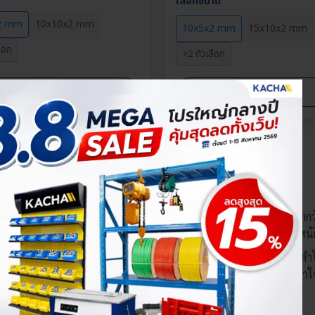
เลือกขนาด
2 mm
10x10x2 mm
10x5x2 mm
15x10x2 mm
ลือก
+2 ตัวเลือก
›
›
ดูเพิ่มเติม
ดูเพิ่มเติม
ัวเลือกสินค้า
นิดหนึ่งที่มีแรงดึงดูดสูงที่สุดในบรรดาแม่เหล็กที่ใช้กันทั่วไป ผลิตจ
เห็นหลายเท่า แม้จะมีขนาดเล็กแต่สามารถยึดติดหรือดูดวัตถุที่มีน้ำหนั
งานวิจัย งานซ่อมบำรุง ไปจนถึงงาน DIY เช่น ใช้ในมอเตอร์ไฟฟ้า ลำโพ
วยนิกเกิล (Nickel Plating) เพื่อป้องกันสนิมและเพิ่มความทนทาน ทำให้