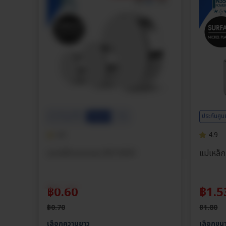
ประกันศูนย์ไทย
ประกันศูน
ส่วนลด
15%
4.9
4.9
แม่เหล็กทรงกลม M3-M20
แม่เหล็ก
฿
0.60
฿
1.5
฿
0.70
฿
1.80
เลือกความยาว
เลือกขน