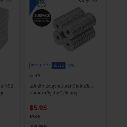
ประกันศูนย์ไทย
ส่วนลด
15%
4.9
กรด N52
แม่เหล็กแรงสูง แม่เหล็กนีโอไดเมียม
สุด
กลมแบนมีรู สำหรับยึดสกรู
฿
5.95
฿
7.00
เลือกขนาด