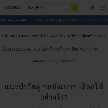
Skip
Search Button
Search
to
for:
To
content
Nav
หน้าแรก
 นี้ เท่านั้น)
8.8 Mega Sale ลดสูงสุด 15% ทั้งเว็บ
ไม่มีขั้นต่ำ (วันนี้ – 15 สิงหาคม
สินค้าทั้งหมด
หน้าแรก
Articles
สาระน่ารู้
แนะนำวัสดุ “ผนังเบา” เลือกใช้อย่างไร?
โปรโมชัน
HOT
ผลงาน
อัปเดตเมื่อ วันที่ 6 กุมภาพันธ์ 2026
บทความ
ติดต่อเรา
แนะนำวัสดุ “ผนังเบา” เลือกใช้
เกี่ยวกับเรา
อย่างไร?
เข้าสู่ระบบ