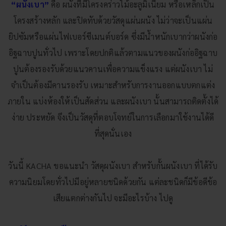
“ผนังเบา”
คือ ผนังที่มีโครงคร่าวไม้อะลูมิเนียม หรือเหล็กเป็น
โครงสร้างหลัก และปิดทับด้วยวัสดุแผ่นผนัง ไม่ว่าจะเป็นแผ่น
ยิปซัมหรือแผ่น
ไฟเบอร์ซีเมนต์
บอร์ด ซึ่งมีน้ำหนักเบากว่าผนังก่อ
อิฐฉาบปูนทั่วไป เพราะโดยปกติแล้วตามแนวของผนังก่ออิฐฉาบ
ปูนต้องรองรับด้วยแนวคานเพื่อความแข็งแรง แต่ผนังเบา ไม่
จำเป็นต้องมีคานรองรับ เหมาะสำหรับการงานออกแบบตกแต่ง
ภายใน แบ่งห้องให้เป็นสัดส่วน และผนังเบา นั้นสามารถติดตั้งได้
ง่าย ประหยัด จึงเป็นวัสดุที่ตอบโจทย์ในการเลือกมาใช้งานได้ดี
ที่สุดนั่นเอง
วันนี้
KACHA
ขอแนะนำ วัสดุผนังเบา สำหรับกั้นผนังเบา ที่ได้รับ
ความนิยมโดยทั่วไปมีอยู่หลายชนิดด้วยกัน แต่ละชนิดก็มีข้อดีข้อ
เสียแตกต่างกันไป จะมีอะไรบ้าง ไปดู