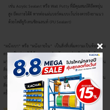
เช่น Acrylic Sealant หรือ Wall Putty ที่มีคุณสมบัติยืดหยุ่น
สูง ยึดเกาะได้ดี หากต่อแผ่นบอร์ดแบบเว้นร่องควรยิงยาแนว
ด้วยโพลียูริเทนซิลแลนท์ (PU Sealant)
“ผนังเบา” หรือ “ผนังภายใน” เป็นสิ่งที่เพิ่มความเป็นห้อง เพิ่ม
ความเป็นส่วนตัวให้เหมาะสมสำหรับการอยู่อาศัยภายในบ้าน
มากขึ้น สำหรับบ้านที่กำลัง
ก่อสร้าง
การแบ่งพื้นที่ห้องภายในเป็น
สิ่งจำเป็นที่ต้องคำนึงถึงเป็นอันดับต้น ๆ ส่วนบ้านที่ต้องการจะ
ปรับปรุงหรือกั้นห้องใหม่ การเลือกใช้วัสดุ และจัดพื้นที่ใหม่ก็เป็น
สิ่งสำคัญ ควรทำความเข้าใจและศึกษาข้อมมูลให้ดีก่อนด้วยทุก
ครั้งเพื่อบ้านแสนรักของคุณเอง ????
บทความดี ๆ น่าอ่าน: