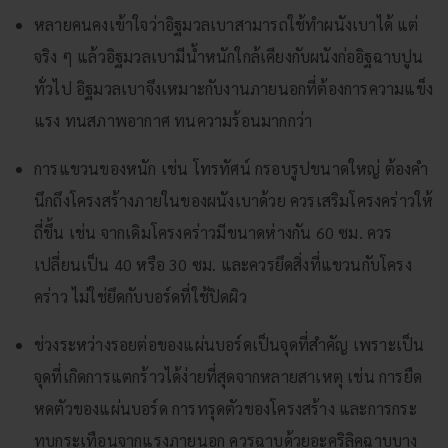
หลายคนคงเข้าใจว่าอิฐมวลเบาสามารถใช้ทำผนังเบาได้ แต่
จริง ๆ แล้วอิฐมวลเบามีน้ำหนักใกล้เคียงกับผนังก่ออิฐฉาบปูน
ทั่วไป อิฐมวลเบาจึงเหมาะกับงานภายนอกที่ต้องการความแข็ง
แรง ทนสภาพอากาศ ทนความร้อนมากกว่า
การแขวนของหนัก เช่น โทรทัศน์ กรอบรูปขนาดใหญ่ ต้องคำ
นึกถึงโครงสร้างภายในของผนังเบาด้วย ควรเสริมโครงคร่าวให้
ถี่ขึ้น เช่น จากเดิมโครงคร่าวมีขนาดห่างกัน 60 ซม. ควร
เปลี่ยนเป็น 40 หรือ 30 ซม. และควรยึดสิ่งที่แขวนกับโครง
คร่าว ไม่ใช่ยึดกับบอร์ดที่ใช้ปิดผิว
ช่วงระหว่างรอยต่อของแผ่นบอร์ดเป็นจุดที่สำคัญ เพราะเป็น
จุดที่เกิดการแตกร้าวได้ง่ายที่สุดจากหลายสาเหตุ เช่น การยืด
หดตัวของแผ่นบอร์ด การทรุดตัวของโครงสร้าง และการกระ
ทบกระเทือนจากแรงภายนอก ควรฉาบด้วยอะคริลิคฉาบบาง