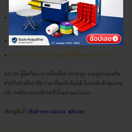
ผนังพรีแคส (Precast) คืออะไร? ข้อดี-ข้อเสีย การนำไปใช้
งานที่ควรรู้
เรื่องน่ารู้ ผนังปูนเปลือย ผนังลอฟท์ เป็นแบบไหนกัน?
สมาร์ทบอร์ด คืออะไร? มีคุณสมบัติที่โดดเด่นอย่างไร?
KACHA ผู้จัดจำหน่าย เครื่องมือช่างราคาถูก และอุปกรณ์เสริม
สำหรับช่างมืออาชีพ ราคาที่คุณจับต้องได้ รับรองสินค้าคุณภาพ
บริการหลังการขายที่ประทับใจอย่างแน่นอน!!
เลือกดูสินค้า
สินค้าจาก KACHA
คลิกเลย