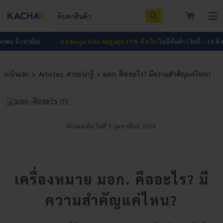
Skip
Search Button
Search
to
for:
To
content
Nav
หน้าแรก
เท่านั้น)
8.8 Mega Sale ลดสูงสุด 15% ทั้งเว็บ
ไม่มีขั้นต่ำ (วันนี้ – 15 สิงหาคม นี้ 
สินค้าทั้งหมด
หน้าแรก
Articles
สาระน่ารู้
มอก. คืออะไร? มีความสำคัญแค่ไหน?
โปรโมชัน
HOT
ผลงาน
อัปเดตเมื่อ วันที่ 5 กุมภาพันธ์ 2026
บทความ
ติดต่อเรา
เครื่องหมาย มอก. คืออะไร? มี
เกี่ยวกับเรา
ความสำคัญแค่ไหน?
เข้าสู่ระบบ