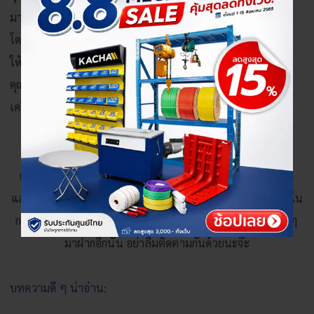
มาตรฐานผลิตภัณฑ์อุตสาหกรรม(สมอ.) จะเป็นผู้ให้การรับรอง
โดยจะมีเงื่อนไขการรับรองไม่ยุ่งยากซับซ้อน และต่างจากการ
ให้การรับรองเครื่องหมายมอก. ซึ่งผลิตภัณฑ์ที่ได้รับการรับรอง
คุณภาพตามมาตรฐานผลิตภัณฑ์ชุมชนของสมอ.จะแสดง
เครื่องหมายมาตรฐานผลิตภัณฑ์ชุมชน (มผช.) ไว้ที่ผลิตภัณฑ์
เมื่อเราได้รู้เรื่องเกี่ยวกับมาตรฐาน และสัญลักษณ์มอก. ต่าง ๆ
แล้ว หวังว่าผู้อ่านทุกท่าน จะเข้าใจ แล้วนำไปสังเกตุ พิจารณาใน
การเลือกซื้อสินค้าไม่มากก็น้อยด้วย บทความหน้า จะมีอะไรดี ๆ
มาฝากอีกนั้น อย่าลืมติดตามกันด้วยนะจ๊ะ
บทความดี ๆ น่าอ่าน: