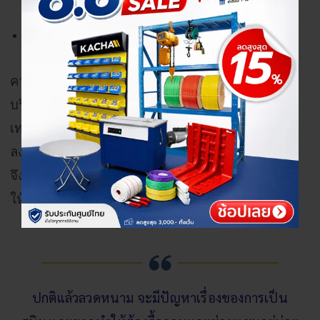
การเทพื้นเสาหลัก
ควรมีการผสมปูนให้ได้สัดส่วน และเทปูนให้แน่น
บริเวณต้นเสา ตั้งแต่บริเวณที่ขุด จนถึงโคนเสา หาก
เทปูนลงไปไม่สม่ำเสมอกัน ก็อาจจะทำให้เสาหลักล้ม
ลงได้อย่างง่าย ๆ เมื่อเกิดพายุ หรือลมแรงขึ้น ดังนั้น
จึงควรมีความรอบคอบในการเทปูนเพื่อถ่วงเสาหลัก
ให้มีน้ำหนักที่มั่นคง เป็นต้น
ปกติแล้วลวดหนาม จะมีปัญหาเรื่องของการเป็น