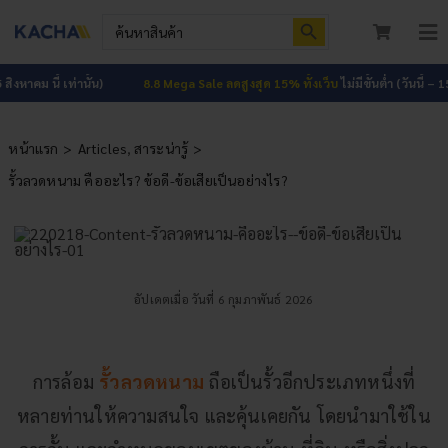
Skip
Search Button
Search
to
for:
To
content
Nav
หน้าแรก
 นี้ เท่านั้น)
8.8 Mega Sale ลดสูงสุด 15% ทั้งเว็บ
ไม่มีขั้นต่ำ (วันนี้ – 15 สิงหาคม
สินค้าทั้งหมด
หน้าแรก
Articles
สาระน่ารู้
รั้วลวดหนาม คืออะไร? ข้อดี-ข้อเสียเป็นอย่างไร?
โปรโมชัน
HOT
ผลงาน
บทความ
อัปเดตเมื่อ วันที่ 6 กุมภาพันธ์ 2026
ติดต่อเรา
การล้อม
รั้วลวดหนาม
ถือเป็นรั้วอีกประเภทหนึ่งที่
เกี่ยวกับเรา
หลายท่านให้ความสนใจ และคุ้นเคยกัน โดยนำมาใช้ใน
เข้าสู่ระบบ