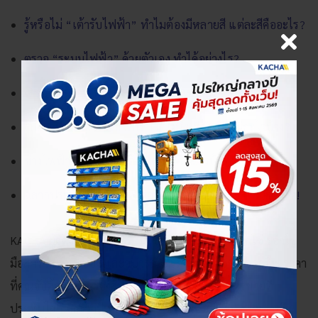
รู้หรือไม่ “เต้ารับไฟฟ้า” ทำไมต้องมีหลายสี แต่ละสีคืออะไร?
ตรวจ “ระบบไฟฟ้า” ด้วยตัวเอง ทำได้อย่างไร?
เลือก “มิเตอร์ไฟฟ้า” แบบไหนให้เหมาะสมกับบ้าน
Checklist “เครื่องใช้ไฟฟ้าในบ้าน” ที่จำเป็น มีอะไรบ้าง?
ช่างไฟฟ้า ความรู้เบื้องต้นที่ต้องรู้ มีอะไรบ้าง?
ฉลากประหยัดไฟเบอร์ 5 คืออะไร? ช่วยประหยัดไฟจริงหรือ!
KACHA ผู้จัดจำหน่าย เครื่องมือช่างราคาถูก เช่น
รอกโซ่
รอกโซ่
มือสาว
เครนยกของ
และอุปกรณ์เสริม สำหรับช่างมืออาชีพ ราคา
ที่คุณจับต้องได้ รับรองสินค้าคุณภาพ บริการหลังการขายที่
ประทับใจ นอกจากนี้ บริษัทของเรา ยังมีบริการรับ
สร้างโกดัง