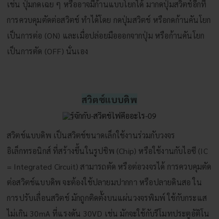
เช่น ปุ่มกดเฉย ๆ หรืออาจมีก้านแบบโยกได้ มากดปุ่มสวิตช์อีกที
การควบคุมตัดต่อสวิตช์ ทำได้โดย กดปุ่มสวิตช์ หรือกดก้านคันโยก
เป็นการต่อ (ON) และเมื่อปล่อยมือออกจากปุ่ม หรือก้านคันโยก
เป็นการตัด (OFF) นั่นเอง
สวิตซ์แบบดิพ
สวิตช์แบบดิพ เป็นสวิตช์ขนาดเล็กใช้งานร่วมกับวงจร
อิเล็กทรอนิกส์ ที่สร้างขึ้นในรูปชิพ (Chip) หรือใช้งานกับไอซี (IC
= Integrated Circuit) สามารถตัด หรือต่อวงจรได้ การควบคุมตัด
ต่อสวิตช์แบบดิพ จะต้องใช้ปลายมปากกา หรือปลายดินสอ ใน
การปรับเลื่อนสวิตช์ มักถูกติดตั้งบนแผ่นวงจรพิมพ์ ใช้กับกระแส
ไม่เกิน 30mA ที่แรงดัน 30VD เช่น มักจะใช้กับรีโมทประตูอัติโน