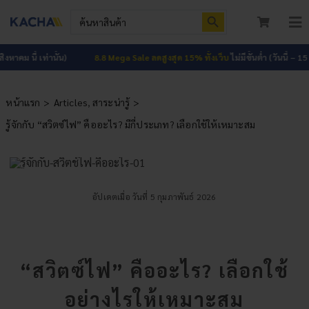
Skip
Search Button
Search
to
for:
To
content
Nav
หน้าแรก
้ เท่านั้น)
8.8 Mega Sale ลดสูงสุด 15% ทั้งเว็บ
ไม่มีขั้นต่ำ (วันนี้ – 15 สิงหาคม นี
สินค้าทั้งหมด
หน้าแรก
Articles
สาระน่ารู้
รู้จักกับ “สวิตซ์ไฟ” คืออะไร? มีกี่ประเภท? เลือกใช้ให้เหมาะสม
โปรโมชัน
HOT
ผลงาน
บทความ
อัปเดตเมื่อ วันที่ 5 กุมภาพันธ์ 2026
ติดต่อเรา
“สวิตซ์ไฟ” คืออะไร? เลือกใช้
เกี่ยวกับเรา
อย่างไรให้เหมาะสม
เข้าสู่ระบบ