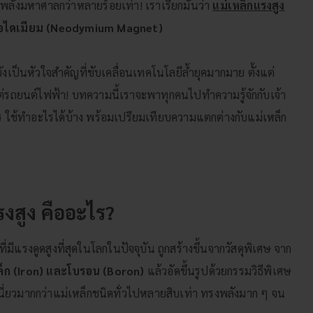
่พลังมหาศาลกว่าหลายร้อยเท่า! เราเรียกมันว่า
แม่เหล็กแรงสูง
ีโอไดเมียม (Neodymium Magnet)
่ยังเป็นหัวใจสำคัญที่ขับเคลื่อนเทคโนโลยีล้ำยุคมากมาย ตั้งแต่
่รถยนต์ไฟฟ้า! บทความนี้เราจะพาทุกคนไปทำความรู้จักกับเจ้า
ไร ใช้ทำอะไรได้บ้าง พร้อมเปรียมเทียบความแตกต่างกับแม่เหล็ก
รงสูง คืออะไร?
ีแรงดูดสูงที่สุดในโลกในปัจจุบัน ถูกสร้างขึ้นจากวัสดุพิเศษ จาก
็ก (Iron) และโบรอน (Boron)
แล้วอัดขึ้นรูปด้วยกรรมวิธีพิเศษ
หนี่ยวมากกว่าแม่เหล็กชนิดทั่วไปหลายสิบเท่า ทรงพลังมาก ๆ จน