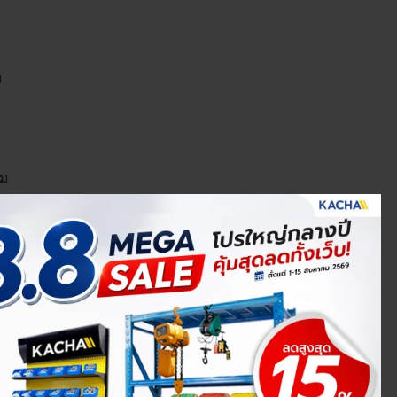
ย
าม
ัก
ี