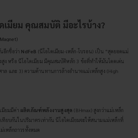
ไดเมียม คุณสมบัติ มีอะไรบ้าง?
อีกชื่อว่า
NdFeB
(นีโอไดเมียม-เหล็ก-โบรอน) เป็น “สุดยอดแม่
สูง หรือ นีโอไดเมียม มีคุณสมบัติหลัก 3 ข้อที่ทำให้มันโดดเด่น
มหาศาล และ 3) ความต้านทานการล้างอำนาจแม่เหล็กสูง (High
เมียมมีค่า
ผลิตภัณฑ์พลังงานสูงสุด
(BHmax​) สูงกว่าแม่เหล็ก
่อเทียบกันในปริมาตรเท่ากัน นีโอไดเมียมจะให้สนามแม่เหล็กที่
่เหล็กถาวรทั้งหมด