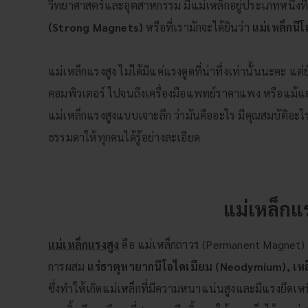
วิทยาศาสตร์และอุตสาหกรรม มีแม่เหล็กอยู่ประเภทหนึ่งที
(Strong Magnets)
หรือที่เรามักจะได้ยินว่า
แม่เหล็กน
แม่เหล็กแรงสูง ไม่ได้มีแค่แรงดูดที่น่าทึ่งเท่านั้นนะคะ แต
คอมพิวเตอร์ ไปจนถึงเครื่องมือแพทย์ราคาแพง หรือแม้แต
แม่เหล็กแรงสูงแบบเจาะลึก ว่ามันคืออะไร มีคุณสมบัติอะ
ธรรมดาให้ทุกคนได้รู้อย่างละเอียด
แม่เหล็กแ
แม่เหล็กแรงสูง
คือ แม่เหล็กถาวร (Permanent Magnet) ที่ม
การผสม
แร่ธาตุหายากนีโอไดเมียม (Neodymium), เหล
ซึ่งทำให้เกิดแม่เหล็กที่มีความหนาแน่นสูงและมีแรงยึดเ