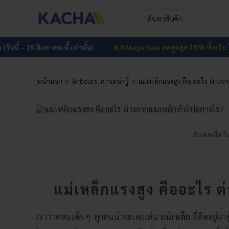
Skip
Search
to
for:
content
 15 สิงหาคม นี้ เท่านั้น)
8.8 Mega Sale ลดสูงสุด 15% ทั้งเว็บ
ไม่มีขั้นต่ำ
หน้าแรก
Articles
สาระน่ารู้
แม่เหล็กแรงสูง คืออะไร ต่างจา
อัปเดตเมื่อ ว
แม่เหล็กแรงสูง คืออะไร ต
เราว่าตอนเด็ก ๆ ทุกคนน่าจะเคยเล่น
แม่เหล็ก
ที่ติดอยู่