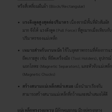
หรือสี่เหลี่ยมผืนผ้า (Block/Rectangular)
แรงดึงดูดสูงสุดต่อปริมาตร
เนื่องจากมีพื้นที่ผิวสัมผัส
มาก จึงให้ แรงดึงดูด (Pull Force) ที่สูงมากเมื่อเทียบกับ
ปริมาตรของแม่เหล็ก
เหมาะสำหรับงานหนัก
ใช้ในอุตสาหกรรมที่ต้องการแ
ยึดเกาะสูง เช่น ที่ยึดเครื่องมือ (Tool Holders), อุปกรณ์
แยกโลหะ (Magnetic Separators), และหัวจับแม่เหล็ก
(Magnetic Chucks)
สร้างสนามแม่เหล็กสม่ำเสมอ
เมื่อนำมาเรียงกัน
สามารถสร้างสนามแม่เหล็กที่กว้างและสม่ำเสมอได้ดี
แม่เหล็กทรงวงแหวน
มีลักษณะกลม มีรูอยู่ตรงกลาง