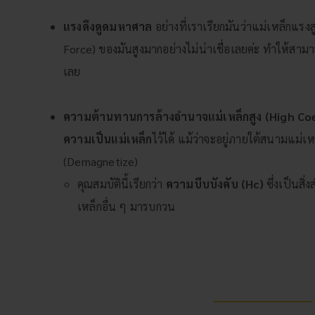
แรงดึงดูดมหาศาล
อย่างที่เราเรียกมันว่าแม่เหล็กแรงสู
Force) ของมันสูงมากอย่างไม่น่าเชื่อเลยค่ะ ทำให้สาม
เลย
ความต้านทานการล้างอำนาจแม่เหล็กสูง (High Coe
ความเป็นแม่เหล็ก
ไว้ได้ แม้ว่าจะอยู่ภายใต้สนามแม
(Demagnetize)
คุณสมบัตินี้เรียกว่า
ความบีบบังคับ (Hc​)
ซึ่งเป็นสิ
เหล็กอื่น ๆ มารบกวน