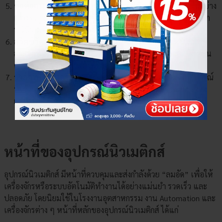
ข้อต่อลม
หรือ ฟิตติ้งลม เป็นอุปกรณ์ที่นิยมนำมาใช้งานกันอย่าง
แพร่หลายในระบบนิวเมติกส์ ใช้สำหรับเชื่อมต่อสายลมกับอุปก
รณ์นิวเมติกส์ประเภทต่างๆ
สวิตช์วัดระดับ
คือ เซ็นเซอร์ตรวจจับระดับอัจฉริยะหรือสวิทช์
ลูกลอยที่ใช้ตรวจจับระดับของเหลวแบบระดับขั้น คอยแจ้งเตือน
ตำแหน่งสูงและต่ำในถังหรือท่อกระบวนการผลิต
วาล์วที่ใช้ในเครื่อง Press
คือ อุปกรณ์ควบคุมความดัน อุปกรณ์
ที่ใช้ในการควบคุมระบบเมื่อความดันเกิดความเปลี่ยนแปลงสูง
กว่าหรือต่ำ
หน้าที่ของอุปกรณ์นิวเมติกส์
อุปกรณ์นิวเมติกส์ มีหน้าที่ควบคุมและส่งกำลังด้วย “ลมอัด” เพื่อให้
เครื่องจักรหรือระบบอัตโนมัติทำงานได้อย่างแม่นยำ รวดเร็ว และ
ปลอดภัย โดยนิยมใช้ในโรงงานอุตสาหกรรม งาน Automation และ
เครื่องจักรต่าง ๆ หน้าที่หลักของอุปกรณ์นิวเมติกส์ ได้แก่