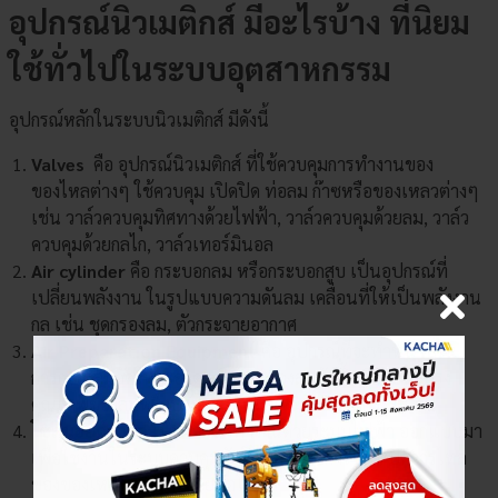
อุปกรณ์นิวเมติกส์ มีอะไรบ้าง ที่นิยม
ใช้ทั่วไปในระบบอุตสาหกรรม
อุปกรณ์หลักในระบบนิวเมติกส์ มีดังนี้
Valves
คือ อุปกรณ์นิวเมติกส์ ที่ใช้ควบคุมการทำงานของ
ของไหลต่างๆ ใช้ควบคุม เปิดปิด ท่อลม ก๊าซหรือของเหลวต่างๆ
เช่น วาล์วควบคุมทิศทางด้วยไฟฟ้า, วาล์วควบคุมด้วยลม, วาล์ว
ควบคุมด้วยกลไก, วาล์วเทอร์มินอล
Air cylinder
คือ กระบอกลม หรือกระบอกสูบ เป็นอุปกรณ์ที่
เปลี่ยนพลังงาน ในรูปแบบความดันลม เคลื่อนที่ให้เป็นพลังงาน
กล เช่น ชุดกรองลม, ตัวกระจายอากาศ
Air Preparation Equipment
คือ อุปกรณ์ที่จะทำหน้าที่ใน
การกรองลมอัดให้สะอาด หรือชุดกรองลมดักน้ำ ที่จะปรับปรุง
คุณภาพของลมหรือปรับแรงดันให้เหมาะสมกับการใช้งาน
โซลินอยด์วาล์ว
เป็นวาล์วที่ทำงานด้วยระบบไฟฟ้า ออกแบบมา
×
เลือกตัวเลือกสินค้า
เพื่อใช้งานในระบบควบคุมอัตโนมัติที่ต้องการเปิด/ปิดการไหล
ของของเหลวหรือก๊าซโดยอัตโนมัติ