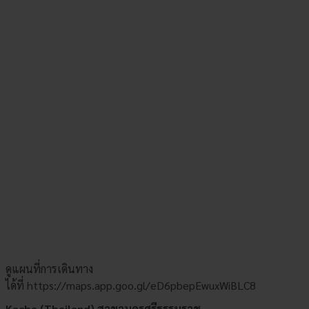
ดูแผนที่การเดินทาง
ได้ที่
https://maps.app.goo.gl/eD6pbepEwuxWiBLC8
Kacha (Thailand) สาขานครศรีธรรมราช