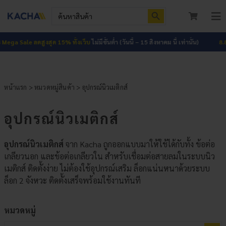
Skip
Search Button
Search
to
for:
To
content
Nav
หน้าแรก
Sale ลดสูงสุด 15% ทั้งเว็บ
ไม่มีขั้นต่ำ (วันนี้ – 15 สิงหาคม นี้ เท่านั้น)
8.8 Mega
สินค้าทั้งหมด
หน้าแรก
>
หมวดหมู่สินค้า
> อุปกรณ์นิวเมติกส์
โปรโมชัน
HOT
อุปกรณ์นิวเมติกส์
ผลงาน
อุปกรณ์นิวเมติกส์
จาก Kacha ถูกออกแบบมาให้ใช้ได้กับทั้ง ข้อต่อ
บทความ
เกลียวนอก และข้อต่อเกลียวใน สำหรับเชื่อมต่อสายลมในระบบนิว
เมติกส์ ติดตั้งง่าย ไม่ต้องใช้อุปกรณ์เสริม ล็อกแน่นหนาด้วยระบบ
ติดต่อเรา
ล็อก 2 จังหวะ ติดตั้งเสร็จพร้อมใช้งานทันที
เกี่ยวกับเรา
หมวดหมู่
เข้าสู่ระบบ