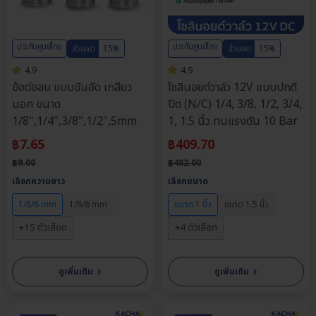
ประกันศูนย์ไทย
ประกันศูนย์ไทย
ส่วนลด
15%
ส่วนลด
15%
4.9
4.9
ข้อต่อลม แบบขันอัด เกลียว
โซลินอยด์วาล์ว 12V แบบปกติ
นอก ขนาด
ปิด (N/C) 1/4, 3/8, 1/2, 3/4,
1/8",1/4",3/8",1/2",5mm
1, 1.5 นิ้ว ทนแรงดัน 10 Bar
฿
7.65
฿
409.70
฿
9.00
฿
482.00
เลือกความยาว
เลือกขนาด
1/8/6 mm
1/8/8 mm
ขนาด 1 นิ้ว
ขนาด 1.5 นิ้ว
+15 ตัวเลือก
+4 ตัวเลือก
›
›
ดูเพิ่มเติม
ดูเพิ่มเติม