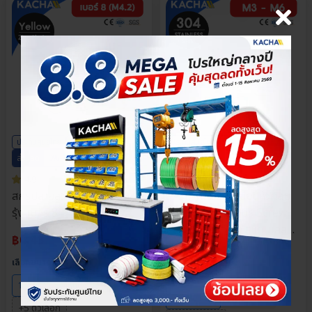
×
เลือกตัวเลือกสินค้า
ประกันศูนย์ไทย
ราคาส่ง
ประกันศูนย์ไทย
ราคาส่ง
ส่วนลด
0%
ส่วนลด
0%
4.9
4.9
สกรูปลายสว่านหัวเตเปอร์ ชุบ
สกรูหัวกลมแฉก น็อตหัวกลม
รุ้ง เบอร์ 8
เกลียวมิล (Phillips Screw
Pan Head) วัสดุ: สแตนเลส
฿
0.43
304 | ขนาด M3, M4, M5,
฿
9.00
M6 | ความยาว: 4-80 มม. |
เลือกขนาด
เลือกความยาว
จำหน่ายราคาต่อตัว
16หุน(2”)
4หุน(½”)
M6/80 mm
M6/70 mm
+5 ตัวเลือก