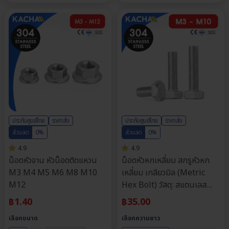
ประกันศูนย์ไทย
ราคาส่ง
ประกันศูนย์ไทย
ราคาส่ง
ส่วนลด
0%
ส่วนลด
0%
4.9
4.9
น็อตหัวจาน หัวน็อตติดแหวน
น็อตหัวหกเหลี่ยม สกรูหัวหก
M3 M4 M5 M6 M8 M10
เหลี่ยม เกลียวมิล (Metric
M12
Hex Bolt) วัสดุ: สแตนเลส
304 | ขนาด M3, M4, M5,
฿
1.40
฿
35.00
M6, M8, M10 | ความยาว: 6-
เลือกขนาด
เลือกความยาว
150 มม. | จำหน่ายราคาต่อตัว