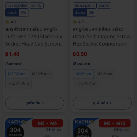
ประกันศูนย์ไทย
ราคาส่ง
ประกันศูนย์ไทย
ราคาส่ง
ส่วนลด
0%
ส่วนลด
0%
4.9
4.9
สกรูหัวจมหกเหลี่ยม สกรูหัว
สกรูหัวจมหกเหลี่ยม เกลียว
จมดํา เกรด 12.9 (Black Hex
ปล่อย (Self-tapping Screw
Socket Head Cap Screw)
Hex Socket Countersunk
วัสดุ: เหล็กดำ | ขนาด M3,
Head) วัสดุ: สแตนเลส 304 |
฿
1.40
฿
0.50
M4, M5, M6, M8 | ความ
ขนาด M2, M2.6, M3, M4,
เลือกขนาด
เลือกขนาด
ยาว: 4-80 มม. | จำหน่ายราคา
M6 | ความยาว: 5-35 มม. |
ต่อตัว
จำหน่ายราคาต่อตัว
M3/30 mm
M3/25 mm
M2/5mm
M2/6mm
+54 ตัวเลือก
+26 ตัวเลือก
›
›
ดูเพิ่มเติม
ดูเพิ่มเติม