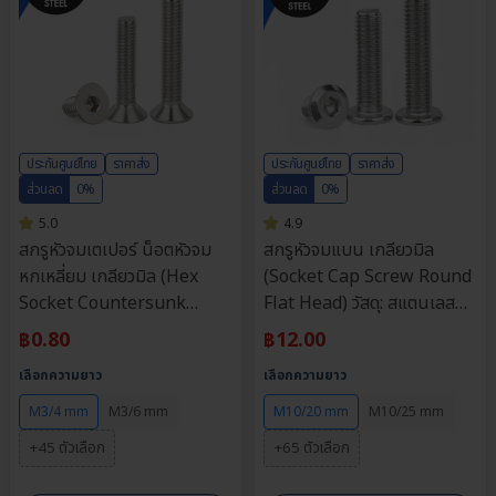
ประกันศูนย์ไทย
ราคาส่ง
ประกันศูนย์ไทย
ราคาส่ง
ส่วนลด
0%
ส่วนลด
0%
5.0
4.9
สกรูหัวจมเตเปอร์ น็อตหัวจม
สกรูหัวจมแบน เกลียวมิล
หกเหลี่ยม เกลียวมิล (Hex
(Socket Cap Screw Round
Socket Countersunk
Flat Head) วัสดุ: สแตนเลส
Screw) วัสดุ: สแตนเลส 304 |
304 | ขนาด M3, M4, M5,
฿
0.80
฿
12.00
ขนาด M3, M4, M5, M6 |
M6, M8, M10 | ความยาว: 4-
เลือกความยาว
เลือกความยาว
ความยาว: 4-70 มม. | จำหน่าย
90 มม. | จำหน่ายราคาต่อตัว
ราคาต่อตัว
M3/4 mm
M3/6 mm
M10/20 mm
M10/25 mm
+45 ตัวเลือก
+65 ตัวเลือก