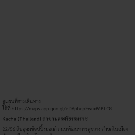
ดูแผนที่การเดินทาง
ได้ที่
https://maps.app.goo.gl/eD6pbepEwuxWiBLC8
Kacha (Thailand) สาขานครศรีธรรมราช
22/56 สินอุดมช้อปปิ้งมอลล์ ถนนพัฒนาการคูขวาง ตำบลในเมือง