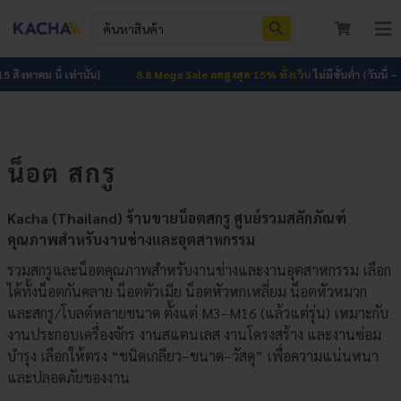
Skip
Search Button
Search
to
for:
To
content
Nav
หน้าแรก
าคม นี้ เท่านั้น)
8.8 Mega Sale ลดสูงสุด 15% ทั้งเว็บ
ไม่มีขั้นต่ำ (วันนี้ – 15 สิงห
สินค้าทั้งหมด
น็อต สกรู
โปรโมชัน
HOT
ผลงาน
Kacha (Thailand) ร้านขายน็อตสกรู ศูนย์รวมสลักภัณฑ์
คุณภาพสำหรับงานช่างและอุตสาหกรรม
บทความ
รวมสกรูและน็อตคุณภาพสำหรับงานช่างและงานอุตสาหกรรม เลือก
ได้ทั้งน็อตกันคลาย น็อตตัวเมีย น็อตหัวหกเหลี่ยม น็อตหัวหมวก
ติดต่อเรา
และสกรู/โบลต์หลายขนาด ตั้งแต่ M3–M16 (แล้วแต่รุ่น) เหมาะกับ
งานประกอบเครื่องจักร งานสแตนเลส งานโครงสร้าง และงานซ่อม
เกี่ยวกับเรา
บำรุง เลือกให้ตรง “ชนิดเกลียว–ขนาด–วัสดุ” เพื่อความแน่นหนา
และปลอดภัยของงาน
เข้าสู่ระบบ