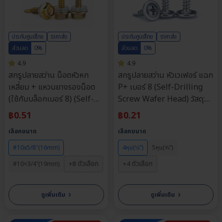
ประกันศูนย์ไทย
ราคาส่ง
ประกันศูนย์ไทย
ราคาส่ง
ส่วนลด
0%
ส่วนลด
0%
4.9
4.9
สกรูปลายสว่าน น็อตหัวหก
สกรูปลายสว่าน หัวเวเฟอร์ แฉก
เหลี่ยม + แหวนยางรองน็อต
P+ เบอร์ 8 (Self-Drilling
(ใช้กับบล็อกเบอร์ 8) (Self-
Screw Wafer Head) วัสดุ:
drilling Screw Hex Head)
เหล็กกัลวาไนซ์ | ขนาด 4หุน,
฿
0.51
฿
0.21
วัสดุ: เหล็กชุบซิงค์รุ้ง | ขนาด
5หุน, 6หุน, 8หุน, 10หุน,
เลือกขนาด
เลือกขนาด
#10 | ความยาว: 16-100 มม.
12หุน | ความยาว: 4-38 มม. |
| จำหน่ายราคาต่อตัว
จำหน่ายราคาต่อตัว
#10x5/8"(16mm)
4หุน(½”)
5หุน(⅝”)
+8 ตัวเลือก
+4 ตัวเลือก
#10×3/4″(19mm)
›
›
ดูเพิ่มเติม
ดูเพิ่มเติม