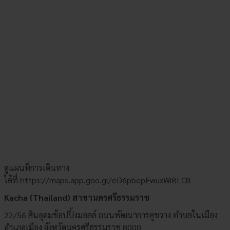
ดูแผนที่การเดินทาง
ได้ที่
https://maps.app.goo.gl/eD6pbepEwuxWiBLC8
Kacha (Thailand) สาขานครศรีธรรมราช
22/56 สินอุดมช้อปปิ้งมอลล์ ถนนพัฒนาการคูขวาง ตำบลในเมือง
อำเภอเมือง จังหวัดนครศรีธรรมราช 8000