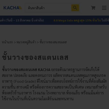
Skip
Search Button
Search
to
for:
To
content
Nav
หน้าแรก
่ำ (วันนี้ – 15 สิงหาคม นี้ เท่านั้น)
8.8 Mega Sale ลดสูงสุด 15% ทั้งเว็บ
ไม่มีขั้นต
สินค้าทั้งหมด
หน้าแรก
>
หมวดหมู่สินค้า
> ชั้นวางของสแตนเลส
โปรโมชัน
HOT
ชั้นวางของสแตนเลส
ผลงาน
ชั้นวางของสแตนเลส KACHA
ยกระดับมาตรฐานการจัดเก็บให้
บทความ
สะอาด ปลอดภัย และคงทนถาวร ผลิตจากสแตนเลสคุณภาพสูงเกรด
อาหาร (Food Grade) ดีไซน์มาเพื่อตอบโจทย์การใช้งานที่ต้องสัมผัส
ติดต่อเรา
ความชื้น สารเคมี หรือต้องการความสะอาดเป็นพิเศษ เหมาะสำหรับ
ห้องครัวร้านอาหาร โรงแรม โรงพยาบาล ห้องแล็บ หรือแม้แต่การ
เกี่ยวกับเรา
ใช้งานในบ้านที่เน้นความโมเดิร์นและทนทาน
เข้าสู่ระบบ