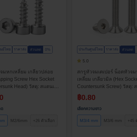
ูนย์ไทย
ราคาส่ง
ประกันศูนย์ไทย
ราคาส่ง
ส่วนลด
0%
ส่วนลด
5.0
วจมหกเหลี่ยม เกลียวปล่อย
สกรูหัวจมเตเปอร์ น็อตหัวจ
tapping Screw Hex Socket
เหลี่ยม เกลียวมิล (Hex Sock
rsunk Head) วัสดุ: สแตนเลส
Countersunk Screw) วัสดุ:
ขนาด M2, M2.6, M3, M4, M6 |
เลส 304 | ขนาด M3, M4, M5,
0
฿
0.80
ว: 5-35 มม. | จำหน่ายราคา
ความยาว: 4-70 มม. | จำหน
ต่อตัว
าด
เลือกความยาว
mm
M2/6mm
M3/4 mm
M3/6 mm
+26 ตัวเลือก
+45 ต