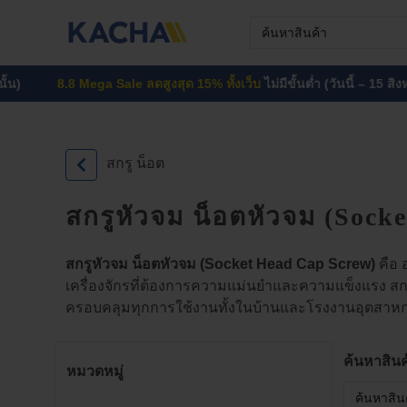
Skip
Search
to
for:
content
8.8 Mega Sale ลดสูงสุด 15% ทั้งเว็บ
ไม่มีขั้นต่ำ (วันนี้ – 15 สิงหาคม นี้ 
สกรู น็อต
สกรูหัวจม น็อตหัวจม (Sock
สกรูหัวจม น็อตหัวจม (Socket Head Cap Screw)
คือ 
เครื่องจักรที่ต้องการความแม่นยำและความแข็งแรง สกร
ครอบคลุมทุกการใช้งานทั้งในบ้านและโรงงานอุตสาห
ค้นหาสินค
หมวดหมู่
Search
for: