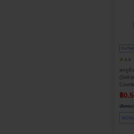
ประกันศ
4.9
สกรูหั
(Self-
Counte
304 | 
฿
0.5
ความยา
ต่อตัว
เลือกขน
M2/5