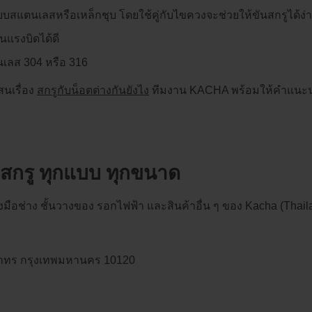
บสแตนเลสหรือเหล็กชุบ โดยใช้คู่กับไขควงจะช่วยให้ขันสกรูได้ง่
แรงบิดได้ดี
นเลส 304 หรือ 316
สนเรื่อง
สกรูกับน็อตต่างกันยังไง
ทีมงาน KACHA พร้อมให้คำแนะนำ เ
ตสกรู ทุกแบบ ทุกขนาด
มือช่าง ชั้นวางของ รอกไฟฟ้า และสินค้าอื่น ๆ ของ Kacha (Thailand
ตสาทร กรุงเทพมหานคร 10120