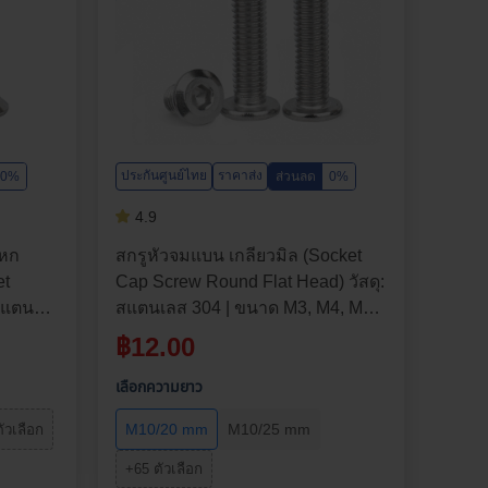
ประกันศูนย์ไทย
ราคาส่ง
0%
ส่วนลด
0%
4.9
มหก
สกรูหัวจมแบน เกลียวมิล (Socket
et
Cap Screw Round Flat Head) วัสดุ:
 สแตน
สแตนเลส 304 | ขนาด M3, M4, M5,
 M6 |
M6, M8, M10 | ความยาว: 4-90 มม. |
฿
12.00
่ายราคา
จำหน่ายราคาต่อตัว
เลือกความยาว
M10/20 mm
M10/25 mm
ัวเลือก
+65 ตัวเลือก