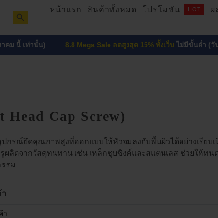
Search Button
หน้าแรก
สินค้าทั้งหมด
โปรโมชัน
ผ
HOT
เท่านั้น)
8.8 Mega Sale ลดสูงสุด 15% ทั้งเว็บ
ไม่มีขั้นต่ำ (วันนี้ – 15
et Head Cap Screw)
อุปกรณ์ยึดคุณภาพสูงที่ออกแบบให้หัวจมลงกับพื้นผิวได้อย่างเรียบ
ูผลิตจากวัสดุทนทาน เช่น เหล็กชุบซิงค์และสแตนเลส ช่วยให้ทนต่
กรรม
้า