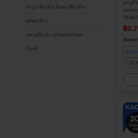
สกรูหั
สกรูเกลียวมิล น็อตเกลียวมิล
จมหกเห
Head S
สตัดเกลียว
แตนเลส
฿
0.7
M4, M5
แหวนอีแปะ แหวนรองน็อต
มม. | 
เลือกขน
โบลท์
M2/3
+104 ต