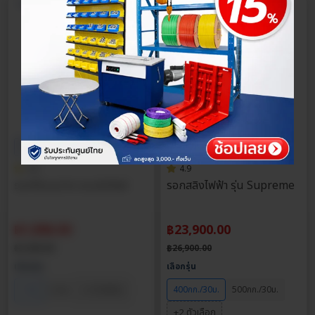
ยกของต่างๆ โกดังสินค้า หรือธุรกิจ SME ต่าง ๆ การันตีคุณภาพ ได้
มาตรฐานอุตสาหกรรม พร้อมรับประกันสินค้า ราคาที่คุณจับต้องได้
นอกจากนี้ รอกไฟฟ้า แบบแขวน สามารถใช้ร่วมกับ
โครงติดรอกยกของ
และ
ลวดสลิง
หรือเชือกได้ด้วย
ข้อมูลสินค้า
ประกันศูนย์ไทย
ประกันศูนย์ไทย
ส่วนลด
15%
ส่วนลด
11%
4.9
4.9
รอกวิ่งบนราง แบบมีเกียร์
รอกสลิงไฟฟ้า รุ่น Supreme
฿
1,096.50
฿
23,900.00
฿
1,290.00
฿
26,900.00
เลือกรุ่น
เลือกรุ่น
+2 ตัวเลือก
400กก./30ม.
500กก./30ม.
1 ตัน
2 ตัน
+2 ตัวเลือก