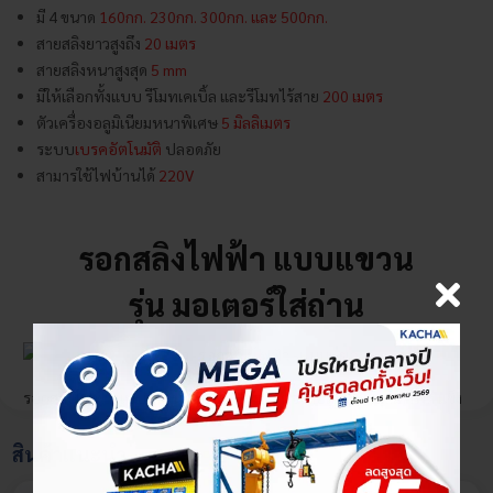
ชิ้น
มี 4 ขนาด
160กก. 230กก. 300กก. และ 500กก.
สายสลิงยาวสูงถึง
20 เมตร
สายสลิงหนาสูงสุด
5 mm
มีให้เลือกทั้งแบบ รีโมทเคเบิ้ล และรีโมทไร้สาย
200 เมตร
ตัวเครื่องอลูมิเนียมหนาพิเศษ
5 มิลลิเมตร
ระบบ
เบรคอัตโนมัติ
ปลอดภัย
สามารใช้ไฟบ้านได้
220V
รอกสลิงไฟฟ้า แบบแขวน
รุ่น มอเตอร์ใส่ถ่าน
แสดงเพิ่มเติม
รอกสลิงไฟฟ้า แบบแขวน จาก KACHA ผลิตจากอลูมิเนียมคุณภาพดี แข็ง
แรง ทนทาน ใช้ยกและเคลื่อนย้ายสิ่งของที่มีน้ำหนักมาก รองรับน้ำหนัก
×
เลือกตัวเลือกสินค้า
สูงสุด 500 กก. เริ่มต้นเพียง 7,200 บาท ใช้งานได้แบบแขวนในแนวดิ่ง ติด
สินค้าแนะนำ
ตั้งง่าย ประหยัดแรง เคลื่อนย้านสะดวก เหมาะกับการใช้ในงานก่อสร้าง