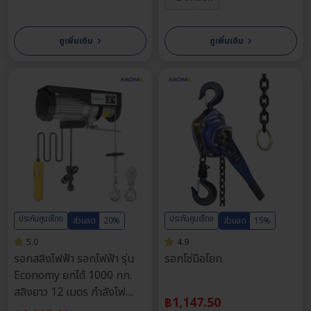
›
›
ดูเพิ่มเติม
ดูเพิ่มเติม
ทำไมต้อง รอกสลิงไฟฟ้า แบบ
แขวน
ของ KACHA
ประกันศูนย์ไทย
ประกันศูนย์ไทย
ส่วนลด
20%
ส่วนลด
15%
5.0
4.9
รอกสลิงไฟฟ้า รอกสลิง ทุกตัวมี
ประกันยาวนานถึง 1 ปีเต็ม
รอกสลิงไฟฟ้า รอกไฟฟ้า รุ่น
รอกโซ่มือโยก
สินค้าแท้สั่งตรงจากโรงงาน สามารถส่งเคลมได้หากมีปัญหา
Economy ยกได้ 1000 กก.
คุ้มค่าที่สุดในตลาด ในราคาที่เป็นมิตร พร้อมมีการรับประกัน
สลิงยาว 12 เมตร กำลังไฟ
฿
1,147.50
ทีมงานมีประสบการณ์ สามารถดูแล และให้คำปรึกษาได้ตลอดการใช้
1600W