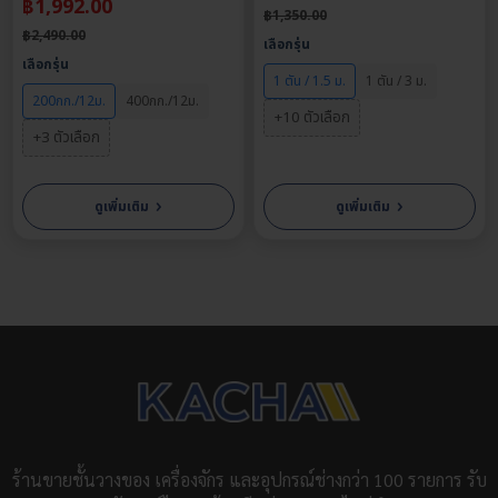
฿
1,992.00
งาน
฿
1,350.00
฿
2,490.00
ทีมช่างเทคนิคพร้อมรองรับ ในการแก้ไขปัญหา
เลือกรุ่น
เลือกรุ่น
สต็อกสินค้าอะไหล่ เพื่อรองรับการสั่งซื้อตลอดเวลา
1 ตัน / 1.5 ม.
1 ตัน / 3 ม.
มีบริการจัดส่งสินค้าทั่วไทย
พร้อมรับประกันสินค้าตลอดการขนส่ง
200กก./12ม.
400กก./12ม.
+10 ตัวเลือก
สามารถตรวจเช็คสินค้าด้วยตัวเองได้ก่อนการขนส่ง
+3 ตัวเลือก
มีการตรวจสอบสินค้าก่อนการจัดส่ง 100% เพื่อการันตีคุณภาพก่อน
ถึงมือลูกค้า
›
›
ดูเพิ่มเติม
ดูเพิ่มเติม
คุณสมบัติของ รอกสลิงไฟฟ้า แบบ
แขวน
รอกสลิงไฟฟ้า แบบแขวน มีความแข็งแรงสูงสามารถรองรับน้ำหนักได้
สูงสุด 500 กก.
สายสลิงยาวสูงถึง 20 เมตร
สายสลิงหนาสูงสุด 5 mm
เพื่อการใช้งานที่ทนทาน
มาพร้อมรีโมทเคเบิ้ล และรีโมทไร้สาย เพื่อให้ใช้งานได้สะดวกยิ่งขึ้น
ร้านขายชั้นวางของ เครื่องจักร และอุปกรณ์ช่างกว่า 100 รายการ รับ
ตัวเครื่องทำจากอลูมิเนียมหนาพิเศษถึง 5 มิลลิเมตร วัสดุชั้นเยี่ยม แข็ง