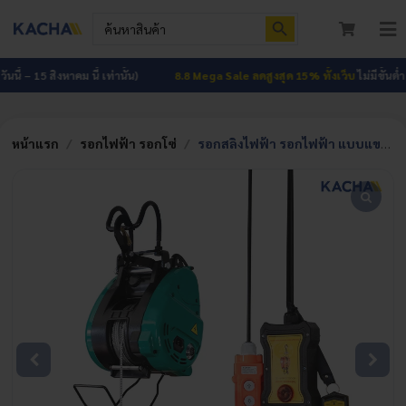
Skip
Search Button
Search
to
for:
To
content
Nav
หน้าแรก
นี้ – 15 สิงหาคม นี้ เท่านั้น)
8.8 Mega Sale ลดสูงสุด 15% ทั้งเว็บ
ไม่มีขั้นต่ำ (ว
สินค้าทั้งหมด
หน้าแรก
/
รอกไฟฟ้า รอกโซ่
/
รอกสลิงไฟฟ้า รอกไฟฟ้า แบบแขวน 500 กก. สายสลิงยาว 20 เมตร มีรีโมทไร้สาย
โปรโมชัน
HOT
ผลงาน
บทความ
ติดต่อเรา
เกี่ยวกับเรา
เข้าสู่ระบบ