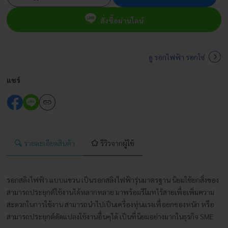
ไฟฟ้า
สั่งซื้อผ่านไลน์
รอก
ไฟฟ้า
แบบ
ดู รอกไฟฟ้า รอกโซ่
แขวน
500
แชร์
กก.
สาย
สลิง
ยาว
รายละเอียดสินค้า
รีวิวจากผู้ใช้
20
เมตร
มี
รอกสลิงไฟฟ้า แบบแขวน เป็นรอกสลิงไฟฟ้ารุ่นมาตรฐาน นิยมใช้ยกสิ่งของ
รีโมท
สามารถประยุกต์ใช้งานได้หลากหลาย มาพร้อมรีโมทไร้สายเพื่อเพิ่มความ
ไร้
สะดวกในการใช้งาน สามารถนำไปเป็นเครื่องทุ่นแรงเพื่อยกของหนัก หรือ
สาย
สามารถประยุกต์ดัดแปลงใช้งานอื่นๆได้ เป็นที่นิยมอย่างมากในธุรกิจ SME