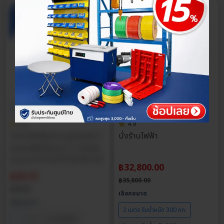
รองรับทั้งสินค้าขนาดใหญ่ สต็อกของแน่น ออกใบกำกับภาษีได้ตาม
กฎหมาย พร้อมรับประกันสินค้า 1 ปีเต็ม!
วิธีการเลือกซื้อ ชั้นวางพาเลท
ประกันศูนย์ไทย
ประกันศูนย์ไทย
ส่วนลด
15%
ส่วนลด
8%
4.9
4.9
ปากกาจับชิ้นงาน รูปทรงตัว C
นั่งร้านไฟฟ้า
แคลมป์จับชิ้นงาน C-Clamp
ขนาด 2”/3”/4”/5”/6”/8”/10”
฿
32,800.00
฿
29.75
฿
35,800.00
฿
35.00
เลือกขนาด
เลือกขนาด
2 เมตร รับน้ำหนัก 300 กก.
+5 ตัวเลือก
2"
3"