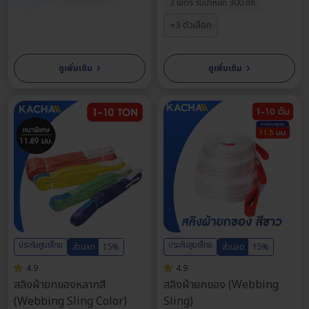
3 เมตร รับน้ำหนัก 300 กก.
+3 ตัวเลือก
›
›
ดูเพิ่มเติม
ดูเพิ่มเติม
ตารางข้อมูลสเปคชั้นวางของ
ประกันศูนย์ไทย
ประกันศูนย์ไทย
ส่วนลด
15%
ส่วนลด
15%
อุตสาหกรรม
4.9
4.9
สลิงผ้ายกของหลากสี
สลิงผ้ายกของ (Webbing
(Webbing Sling Color)
Sling)