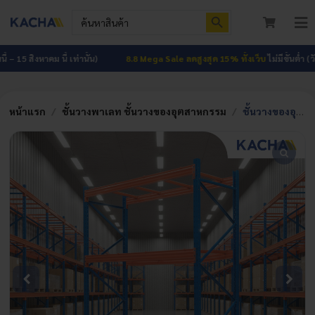
Skip
Search Button
Search
to
for:
To
content
Nav
หน้าแรก
 – 15 สิงหาคม นี้ เท่านั้น)
8.8 Mega Sale ลดสูงสุด 15% ทั้งเว็บ
ไม่มีขั้นต่ำ (วันนี
สินค้าทั้งหมด
หน้าแรก
/
ชั้นวางพาเลท ชั้นวางของอุตสาหกรรม
/
ชั้นวางของอุตสาหกรรม ชั้นวางพาเลท
โปรโมชัน
HOT
ผลงาน
บทความ
ติดต่อเรา
เกี่ยวกับเรา
เข้าสู่ระบบ