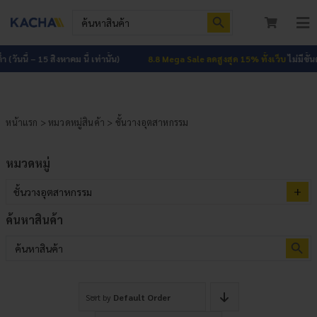
Skip
Search Button
Search
to
for:
To
content
Nav
หน้าแรก
 (วันนี้ – 15 สิงหาคม นี้ เท่านั้น)
8.8 Mega Sale ลดสูงสุด 15% ทั้งเว็บ
ไม่มีขั้นต่ำ
สินค้าทั้งหมด
หน้าแรก
>
หมวดหมู่สินค้า
> ชั้นวางอุตสาหกรรม
โปรโมชัน
HOT
หมวดหมู่
ผลงาน
ชั้นวางอุตสาหกรรม
บทความ
ค้นหาสินค้า
Search Button
ติดต่อเรา
Search
for:
เกี่ยวกับเรา
Sort by
Default Order
เข้าสู่ระบบ