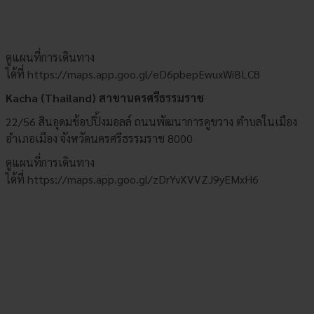
ดูแผนที่การเดินทาง
ได้ที่
https://maps.app.goo.gl/eD6pbepEwuxWiBLC8
Kacha (Thailand) สาขานครศรีธรรมราช
22/56 สินอุดมช้อปปิ้งมอลล์ ถนนพัฒนาการคูขวาง ตำบลในเมือง
อำเภอเมือง จังหวัดนครศรีธรรมราช 8000
ดูแผนที่การเดินทาง
ได้ที่
https://maps.app.goo.gl/zDrYvXVVZJ9yEMxH6