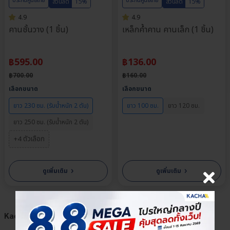
ประกันศูนย์ไทย
ประกันศูนย์ไทย
ส่วนลด
15%
ส่วนลด
15%
4.9
4.9
คานชั้นวาง (1 ชิ้น)
เหล็กค้ำคาน คานเล็ก (1 ชิ้น)
฿
595.00
฿
136.00
฿
700.00
฿
160.00
เลือกขนาด
เลือกขนาด
ยาว 230 ซม. (รับน้ำหนัก 2 ตัน)
ยาว 100 ซม.
ยาว 120 ซม.
ยาว 250 ซม. (รับน้ำหนัก 2 ตัน)
+4 ตัวเลือก
›
›
ดูเพิ่มเติม
ดูเพิ่มเติม
Kacha (Thailand) สาขาสาทร (สำนักงานใหญ่)