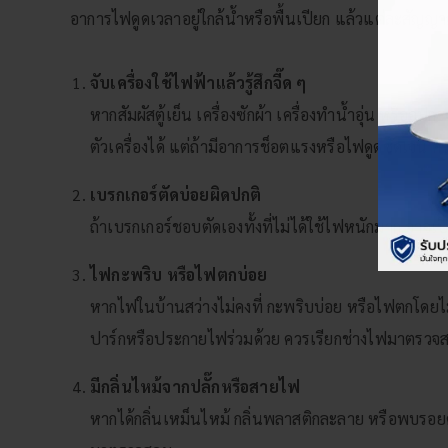
อาการไฟดูดเวลาอยู่ใกล้น้ำหรือพื้นเปียก แล้วแต่ละสัญญา
จับเครื่องใช้ไฟฟ้าแล้วรู้สึกจี๊ด ๆ
หากสัมผัสตู้เย็น เครื่องซักผ้า เครื่องทำน้ำอุ่น หรืออ
ตัวเครื่องได้ แต่ถ้ามีอาการช็อตแรงหรือไฟดูดชัดเจน
เบรกเกอร์ตัดบ่อยผิดปกติ
ถ้าเบรกเกอร์ชอบตัดเองทั้งที่ไม่ได้ใช้ไฟหนักมาก อา
ไฟกะพริบ หรือไฟตกบ่อย
หากไฟในบ้านสว่างไม่คงที่ กะพริบบ่อย หรือไฟตกโดยไม่
ปาร์กหรือประกายไฟร่วมด้วย ควรเรียกช่างไฟมาตรวจ
มีกลิ่นไหม้จากปลั๊กหรือสายไฟ
หากได้กลิ่นเหม็นไหม้ กลิ่นพลาสติกละลาย หรือพบรอ