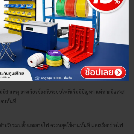
ณสังเกตได้อย่างไร? ไปดูกัน
ุปกรณ์โลหะแล้วรู้สึกเหมือนไฟดูดเบา ๆ อาจเกิดจากกระแสไฟรั่วลงที่
 ควรหยุดใช้งานและเรียกช่างไฟตรวจสอบทันที
จเป็นสัญญาณว่าระบบไฟมีความผิดปกติ หรือมีไฟรั่วในวงจร
มีสาเหตุ อาจเกี่ยวข้องกับระบบไฟที่เริ่มมีปัญหา แต่หากมีแสงส
สอบทันที
ยดำบริเวณปลั๊กและสายไฟ ควรหยุดใช้งานทันที และเรียกช่างไฟ